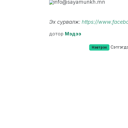
info@sayamunkh.mn
Эх сурвалж:
https://www.faceb
дотор
Мэдээ
Сэтгэгдэ
Нэвтрэх
Хэрэгтэй
Эм, эмнэлгийн
холбоос
ЭМНБ
Нүүр хуудас
+976 9407-2
Бидний тухай
8007-2142
Бараа
+976 7012-21
Үйлчилгээний