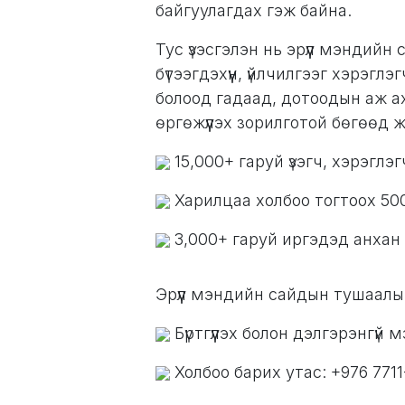
байгуулагдах гэж байна.
Тус үзэсгэлэн нь эрүүл мэндий
бүтээгдэхүүн, үйлчилгээг хэрэг
болоод гадаад, дотоодын аж а
өргөжүүлэх зорилготой бөгөөд жи
15,000+ гаруй үзэгч, хэрэглэг
Харилцаа холбоо тогтоох 500
3,000+ гаруй иргэдэд анхан шат
Эрүүл мэндийн сайдын тушаалы
Бүртгүүлэх болон дэлгэрэнгүй
Холбоо барих утас: +976 7711