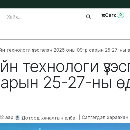
Сагс
0
лга
Тусламж
Бидэнтэй холбогдох
ийн технологи үзэсгэлэн 2026 оны 09-р сарын 25-27-ны ө
ийн технологи үзэ
арын 25-27-ны өд
22
аар
| Сэтгэгдэл хараахан 
Дотоод хяналтын алба