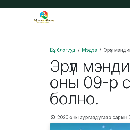
Skip to Content
Бидний тухай
Нийтлэл
Онлайн захиа
Бүх блогууд
Мэдээ
Эрүүл мэнд
Эрүүл мэнд
оны 09-р с
болно.
2026 оны зургаадугаар сарын 