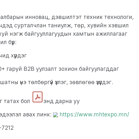
н салбарын инновац, дэвшилтэт техник технологи,
лэгчдэд сурталчлан таниулж, төр, хувийн хэвшил
хуй нэгж байгууллагуудын хамтын ажиллагааг
л бүр:
чид хүрдэг
+ гаруй B2B уулзалт зохион байгуулагддаг
ны үнэ төлбөргүй үзлэг, зөвлөгөө үзүүлдэг.
г татах бол
энд дарна уу
 мэдээлэл авах линк:
https://www.mhtexpo.mn/
-7212