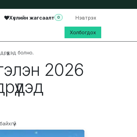
Хүслийн жагсаалт
Нэвтрэх
0
Холбогдох
дрүүдэд болно.
сгэлэн 2026
рүүдэд
байхгүй