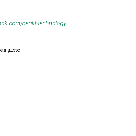
ook.com/healthtechnology
лд үлдээх
 хэрэгсэл,
Эмнэлгийн тоног төхөөрөмж
Ла
хэ
+976 8013-2142
142
,
+976
+976 7013-2142
ts@mongolpharm.mn
42
ЧД, 2-р хороо, Жуулчны
гудамж,
Ч