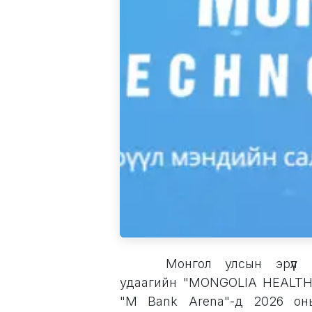
​Монгол улсын эрүү
удаагийн "MONGOLIA HEALTH 
"M Bank Arena"-д 2026 оны