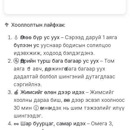
🥦
Хооллолтын лайфхак:
💧
Өглөө бүр ус уух
– Сэрээд даруй 1 аяга
бүлээн ус
ууснаар бодисын солилцоо
идэвхжиж, ходоод бэлдэгдэнэ.
🚰
Өдрийн турш бага багаар ус уух
– Том
аяга 🥤 авч, өдөржингөө бага багаар уух
дадалтай болбол шингэний дутагдлаас
сэргийлнэ.
🍎
Жимсийг өлөн дээр идэх
– Жимсийг
хоолны дараа биш, өлөн дээр эсвэл хоолноос
30 мин 🕧 өмнө идэх нь шим тэжээлийг илүү
шингээдэг.
🥜
Шар буурцаг, самар идэх
– Омега 3,