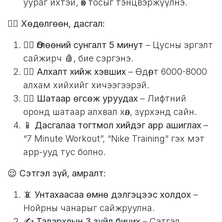
уураг ихтэй, өөх тосыг тэнцвэржүүлнэ.
🏃‍♂️
Хөдөлгөөн, дасгал:
🤸‍♀️
Өглөөний сунгалт 5 минут
– Цусны эргэлт
сайжирч 🩸, бие сэргэнэ.
🚶‍♂️
Алхалт хийж хэвших
– Өдөрт 6000-8000
алхам хийхийг хичээгээрэй.
🏃‍♀️
Шатаар өгсөж уруудах
– Лифтний
оронд шатаар алхвал хөл, зүрхэнд сайн.
📱
Дасгалаа тогтмол хийдэг app ашиглах
–
“7 Minute Workout”, “Nike Training” гэх мэт
app-ууд тус болно.
😌
Сэтгэл зүй, амралт:
📵
Унтахаасаа өмнө дэлгэцээс холдох
–
Нойрны чанарыг сайжруулна.
✍️
Талархлын 3 зүйл бичих
– Сэтгэл