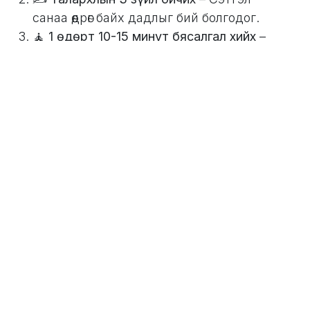
санаа өөдрөг байх дадлыг бий болгодог.
🧘
1 өдөрт 10-15 минут бясалгал хийх
–
Анхаарал төвлөрөл, стресс буурна.
🛏️
Унтах цаг тогтмол байлгах
– Биеийн
цагийн хэмийг тэнцвэртэй болгодог.
🧼
Гэрийн нөхцөлд:
🧄🍯
Сари
м
с, зөгийн балтай ус уух
(өндөглөхөөс өмнө)
– Дархлаа дэмжинэ.
🍋🫖
Цагаан гаа, нимбэг, зөгийн балаар
хийсэн цай
– Ханиад, ядралтад сайн.
🌞
Байгалийн гэрэлд өдөрт 15 мин байхаа
мартуузай
– D амин дэмийн дутагдлаас
сэргийлнэ.
🦷
Амны хөндийн эрүүл мэндээ анхаарах
–
Шүдний утас, хэлний цэвэрлэгээ нь хорт