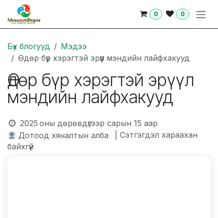
Skip to Content
0
0
Бүх блогууд
Мэдээ
Өдөр бүр хэрэгтэй эрүүл мэндийн лайфхакууд
Өдөр бүр хэрэгтэй эрүүл
мэндийн лайфхакууд
2025 оны дөрөвдүгээр сарын 15
аар
| Сэтгэгдэл хараахан
Дотоод хяналтын алба
байхгүй