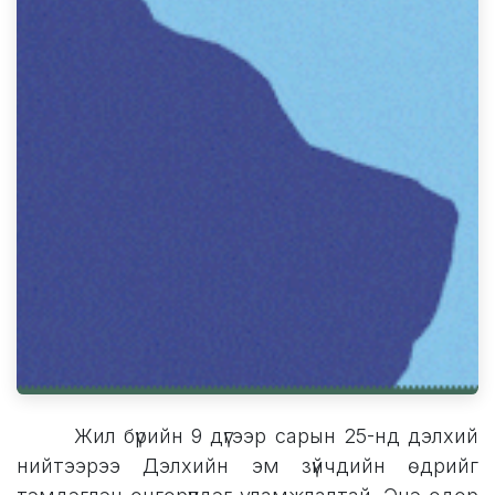
​Жил бүрийн 9 дүгээр сарын 25-нд дэлхий
нийтээрээ Дэлхийн эм зүйчдийн өдрийг