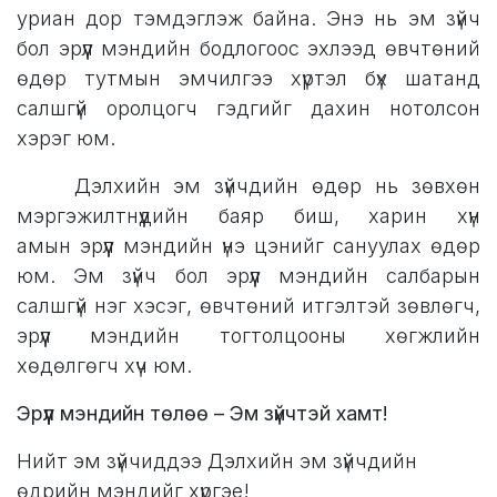
уриан дор тэмдэглэж байна. Энэ нь эм зүйч
бол эрүүл мэндийн бодлогоос эхлээд өвчтөний
өдөр тутмын эмчилгээ хүртэл бүх шатанд
салшгүй оролцогч гэдгийг дахин нотолсон
хэрэг юм.
​Дэлхийн эм зүйчдийн өдөр нь зөвхөн
мэргэжилтнүүдийн баяр биш, харин хүн
амын эрүүл мэндийн үнэ цэнийг сануулах өдөр
юм. Эм зүйч бол эрүүл мэндийн салбарын
салшгүй нэг хэсэг, өвчтөний итгэлтэй зөвлөгч,
эрүүл мэндийн тогтолцооны хөгжлийн
хөдөлгөгч хүч юм.
Эрүүл мэндийн төлөө – Эм зүйчтэй хамт!
Нийт эм зүйчиддээ Дэлхийн эм зүйчдийн
өдрийн мэндийг хүргэе!