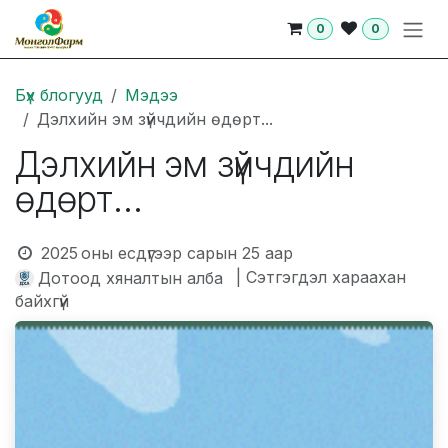
Skip to Content
0
0
Бүх блогууд
Мэдээ
Дэлхийн эм зүйчдийн өдөрт...
Дэлхийн эм зүйчдийн
өдөрт...
2025 оны есдүгээр сарын 25
аар
| Сэтгэгдэл хараахан
Дотоод хяналтын алба
байхгүй