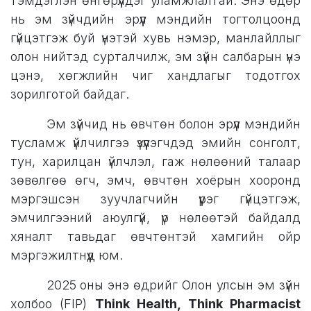
тэмдэглэн өнгөрүүлдэг уламжлалтай. Энэ өдөр
нь эм зүйчдийн эрүүл мэндийн тогтолцоонд
гүйцэтгэж буй үнэтэй хувь нэмэр, манлайллыг
олон нийтэд сурталчилж, эм зүйн салбарын үнэ
цэнэ, хөгжлийн чиг хандлагыг тодотгох
зорилготой байдаг.
​Эм зүйчид нь өвчтөн болон эрүүл мэндийн
тусламж үйлчилгээ үзүүлэгчдэд эмийн сонголт,
тун, харилцан үйлчлэл, гаж нөлөөний талаар
зөвөлгөө өгч, эмч, өвчтөн хоёрын хооронд
мэргэшсэн зуучлагчийн үүрэг гүйцэтгэж,
эмчилгээний аюулгүй, үр нөлөөтэй байдалд
хяналт тавьдаг өвчтөнтэй хамгийн ойр
мэргэжилтнүүд юм.
​2025 оны энэ өдрийг Олон улсын эм зүйн
холбоо (FIP)
Think Health, Think Pharmacist