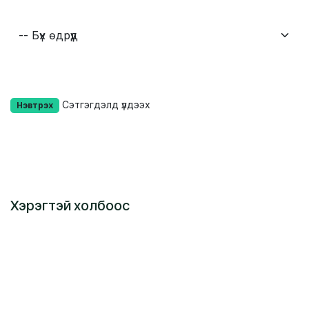
Сэтгэгдэлд үлдээх
Нэвтрэх
Хэрэгтэй холбоос
Нүүр хуудас
Бидний тухай
Бараа
Үйлчилгээний нөхцөл
Бодлого