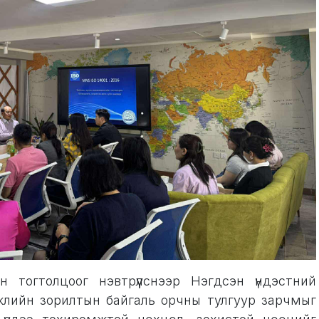
н тогтолцоог нэвтрүүлснээр Нэгдсэн үндэстний
жлийн зорилтын байгаль орчны тулгуур зарчмыг