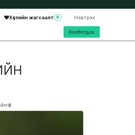
Хүслийн жагсаалт
Нэвтрэх
0
Холбогдох
ийн
йхгүй