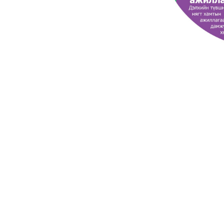
​♻️Байгаль орчны хүрээ
ажиллагаа, бүтээгдэхүүн, үйлч
болзошгүй нөлөөллийг амьд
боломжтой болсноор, тэдгээр
болно.
дотор
Мэдээ
Сэтгэгдэ
Нэвтрэх