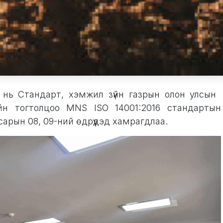
 нь Стандарт, хэмжил зүйн газрын олон улсын
н тогтолцоо MNS ISO 14001:2016 стандартын
сарын 08, 09-ний өдрүүдэд хамрагдлаа.