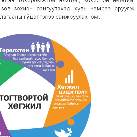
й үедээ тохиромжтой нөхцөл, зохистой нөөцийг
г зөв зохион байгуулахад хувь нэмрээ оруулж,
ллагааны гүйцэтгэлээ сайжруулах юм.