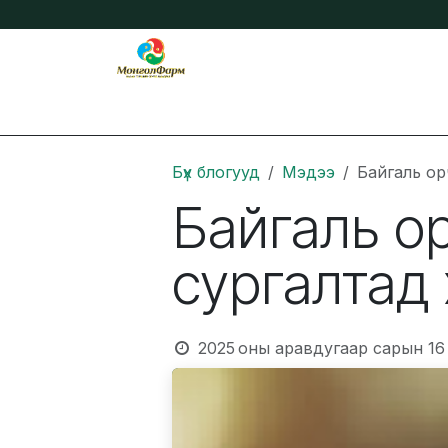
Skip to Content
Бидний тухай
Нийтлэл
Онлайн захиа
Бүх блогууд
Мэдээ
Байгаль о
Байгаль 
сургалтад
2025 оны аравдугаар сарын 16