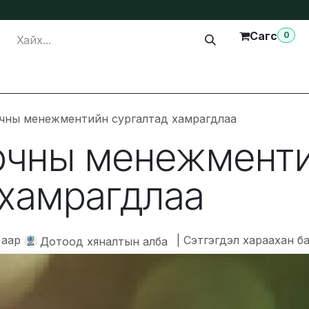
Сагс
0
лга
Тусламж
Бидэнтэй холбогдох
рчны менежментийн сургалтад хамрагдлаа
орчны менежмент
 хамрагдлаа
аар
| Сэтгэгдэл хараахан ба
Дотоод хяналтын алба