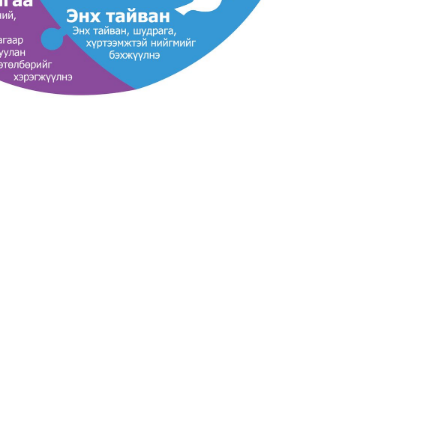
нд тавьсан зорилтдоо хүрснээр байгууллагын үйл
илгээнээс байгаль орчинд үүсэж болох асуудлууд,
ралын мөчлөгтэй уялдуулан анхаарч, удирдах
ийн үнэ цэнийг сонирхогч талуудад бий болгох
лд үлдээх