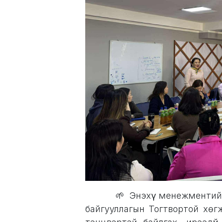
​🌱Энэхүү менежментий
байгууллагын Тогтвортой хөг