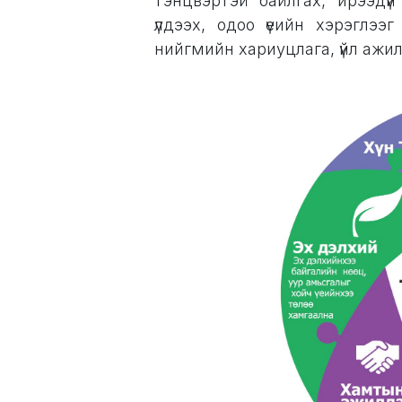
тэнцвэртэй байлгах, ирээдү
үлдээх, одоо үеийн хэрэглээ
нийгмийн хариуцлага, үйл ажи