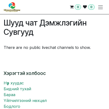
Skip to Content
0
0
Шууд чат Дэмжлэгийн
Сувгууд
There are no public livechat channels to show.
Хэрэгтэй холбоос
Нүүр хуудас
Бидний тухай
Бараа
Үйлчилгээний нөхцөл
Бодлого