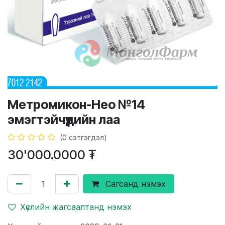
Метромикон-Нео №14
эмэгтэйчүүдийн лаа
(0 сэтгэгдэл)
30'000.0000
₮
Сагсанд нэмэх
Хүслийн жагсаалтанд нэмэх