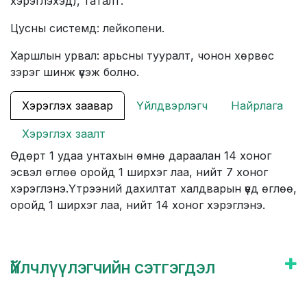
хэрэглэхэд), таталт.
Цусны системд: лейкопени.
Харшлын урвал: арьсны тууралт, чонон хөрвөс
зэрэг шинж үүсэж болно.
Хэрэглэх заавар
Үйлдвэрлэгч
Найрлага
Хэрэглэх заалт
Өдөрт 1 удаа унтахын өмнө дараалан 14 хоног
эсвэл өглөө оройд 1 ширхэг лаа, нийт 7 хоног
хэрэглэнэ.Үтрээний дахилтат халдварын үед өглөө,
оройд 1 ширхэг лаа, нийт 14 хоног хэрэглэнэ.
Үйлчлүүлэгчийн сэтгэгдэл