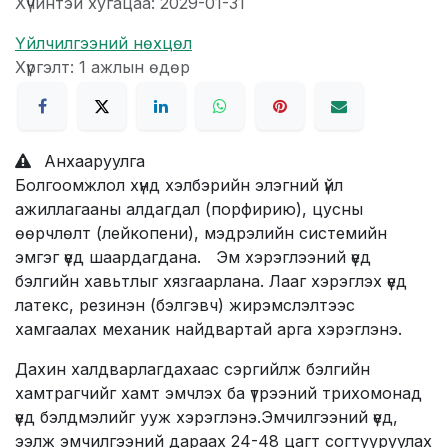
Хүчинтэй хугацаа: 2029-01-31
Үйлчилгээний нөхцөл
Хүргэлт: 1 ажлын өдөр
Анхааруулга
Болгоомжлол хүнд хэлбэрийн элэгний үйл
ажиллагааны алдагдал (порфирию), цусны
өөрчлөлт (лейкопени), мэдрэлийн системийн
эмгэг үед шаардагдана. Эм хэрэглээний үед
бэлгийн хавьтлыг хязгаарлана. Лааг хэрэглэх үед
латекс, резинэн (бэлгэвч) жирэмслэлтээс
хамгаалах механик найдвартай арга хэрэглэнэ.
Дахин халдварлагдахаас сэргийлж бэлгийн
хамтрагчийг хамт эмчлэх ба үтрээний трихомонад
үед бэлдмэлийг ууж хэрэглэнэ.Эмчилгээний үед,
ээлж эмчилгээний дараах 24-48 цагт согтууруулах