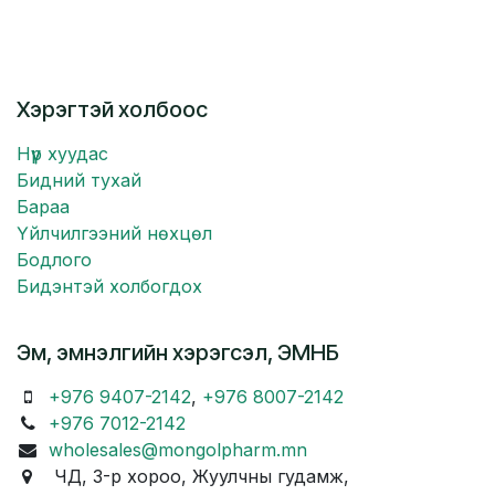
Хэрэгтэй холбоос
Нүүр хуудас
Бидний тухай
Бараа
Үйлчилгээний нөхцөл
Бодлого
Бидэнтэй холбогдох
Эм, эмнэлгийн хэрэгсэл, ЭМНБ
+976 9407-2142
,
+976 8007-2142
+976 7012-2142
wholesales@mongolpharm.mn
ЧД, 3-р хороо, Жуулчны гудамж,