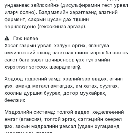
ундаанаас зайлсхийнэ (дисульфирамин төст урвал
илэрч болно). Бэлдмэлийн хэрэглээнд элэгний
фермент, сахрын цусан дах түвшин
өөрчлөгдөнө (гексокиназ аргаар).
Гаж нөлөө
Хэсэг газрын урвал: халуун оргих, ялангуяа
эмчилгээний эхэнд загатнах шинж илрэх ба энэ нь
салст бага зэрэг цочирсноор үүсэх тул эмийн
хэрэглээг зогсоох шаардлагагүй.
Ходоод гэдэсний замд: хэвлийгээр өвдөх, агчил
үүсэх, аманд металл амтагдах, ам хатах, суулгах,
хоолны дуршил буурах, дотор муухайрах,
бөөлжих
Мэдрэлийн системд: толгой өвдөх, хөдөлгөөний
эмгэг (атаксия), толгой эргэх, сэтгэцийн хөөрөл
үүсэх, захын мэдрэлийн үрэвсэл (удаан хугацаанд