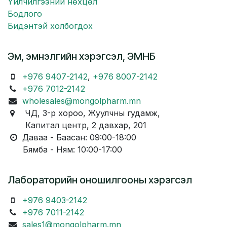
Үйлчилгээний нөхцөл
Бодлого
Бидэнтэй холбогдох
Эм, эмнэлгийн хэрэгсэл, ЭМНБ
+976 9407-2142
,
+976 8007-2142
+976 7012-2142
wholesales@mongolpharm.mn
ЧД, 3-р хороо, Жуулчны гудамж,
Капитал центр, 2 давхар, 201
Даваа - Баасан: 09:00-18:00
Бямба - Ням: 10:00-17:00
Лабораторийн оношилгооны хэрэгсэл
+976 9403-2142
+976 7011-2142
sales1@mongolpharm.mn