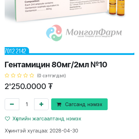
Гентамицин 80мг/2мл №10
(0 сэтгэгдэл)
2'250.0000
₮
Сагсанд нэмэх
Хүслийн жагсаалтанд нэмэх
Хүчинтэй хугацаа: 2028-04-30