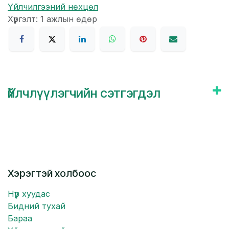
Үйлчилгээний нөхцөл
Хүргэлт: 1 ажлын өдөр
Үйлчлүүлэгчийн сэтгэгдэл
Хэрэгтэй холбоос
Нүүр хуудас
Бидний тухай
Бараа