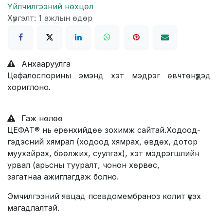
Үйлчилгээний нөхцөл
Хүргэлт: 1 ажлын өдөр
Анхааруулга
Цефалоспорины эмэнд хэт мэдрэг өвчтөнүүдэд
хориглоно.
Гаж нөлөө
ЦЕФАТ® нь ерөнхийдөө зохимж сайтай.Ходоод-
гэдэсний хямрал (ходоод хямрах, өвдөх, дотор
муухайрах, бөөлжих, суулгах), хэт мэдрэгшлийн
урвал (арьсны тууралт, чонон хөрвөс,
загатнаа ажиглагдаж болно.
Эмчилгээний явцад псевдомембраноз колит үүсэх
магадлалтай.