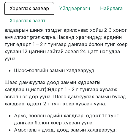
Хэрэглэх заавар
Үйлдвэрлэгч
Найрлага
Хэрэглэх заалт
алдварын шинж тэмдэг арилснаас хойш 2-3 хоног
эмчилгээг үргэлжлүүлнэ.Насанд хүрэгчидэд: ердийн
тунг өдөрт 1 – 2 г тунгаар дангаар болон тунг хоёр
хуваан 12 цагийн зайтай эсвэл 24 цагт нэг удаа
ууна.
Шээс-бэлгийн замын халдварууд:
Шээс дамжуулах доод замын хүндрээгүй
халдвар (цистит):Өдөрт 1 - 2 г тунгаар хувааж
эсвэл нэг дор ууна. Шээс дамжуулах замын бусад
халдвар: өдөрт 2 г тунг хоёр хуваан ууна.
Арьс, зөөлөн эдийн халдвар: өдөрт 1г тунг
дангаар болон хоёр хуваан ууна.
Амьсгалын дээд, доод замын халдварууд: