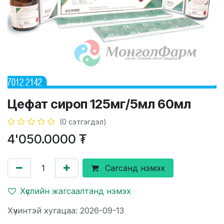
Цефат сироп 125мг/5мл 60мл
(0 сэтгэгдэл)
4'050.0000
₮
Сагсанд нэмэх
Хүслийн жагсаалтанд нэмэх
Хүчинтэй хугацаа: 2026-09-13