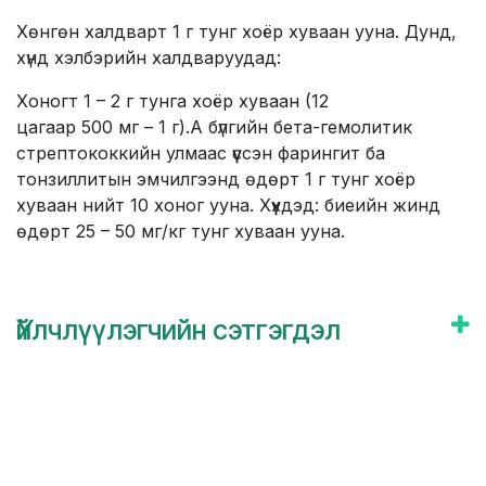
Хөнгөн халдварт 1 г тунг хоёр хуваан ууна. Дунд,
хүнд хэлбэрийн халдваруудад:
Хоногт 1 – 2 г тунга хоёр хуваан (12
цагаар 500 мг – 1 г).А бүлгийн бета-гемолитик
стрептококкийн улмаас үүссэн фарингит ба
тонзиллитын эмчилгээнд өдөрт 1 г тунг хоёр
хуваан нийт 10 хоног ууна. Хүүхдэд: биеийн жинд
өдөрт 25 – 50 мг/кг тунг хуваан ууна.
Үйлчлүүлэгчийн сэтгэгдэл