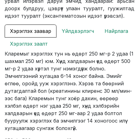
урвал илэрвэл даруй эмчид хандаарай: арьсан
доорх булдруу, цэврүүт улаан тууралт, гуужилтад
идээт тууралт (эксантематозын идээт үрэвсэл).
Хэрэглэх заавар
Үйлдвэрлэгч
Найрлага
Хэрэглэх заалт
Кларемыг хэрэглэх тун нь өдөрт 250 мг-р 2 удаа (1
шахмал 250 мг) юм. Хүнд халдварын үед өдөрт 500
мг-р 2 удаа хүртэл тунг нэмэгдүүлж болно.
Эмчилгээний хугацаа 6-14 хоног байна. Эмийг
өглөө, оройд ууж хэрэглэнэ. Хэрэв та бөөрний
дутагдалтай бол (креатинины клиренс 30 мл/мин-
ээс бага) Кларемын тунг хоёр дахин, өөрөөр
хэлбэл өдөрт нэг удаа 250 мг, хүнд хэлбэрийн
халдварын үед өдөрт 250 мг-аар 2 удаа болтол
бууруулж хэрэглэх ба эмчилгээг 14 хоногоос илүү
хугацаагаар сунгаж болохгүй.