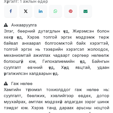
Хүргэлт: 1 ажлын өдөр
Анхааруулга
Элэг, бөөрний дутагдлын үед, Жирэмсэн болон
хөхүүл үед, Хэрэв толгой эргэх мэдрэмж төрж
байвал анхаарал болгоомжтой байх хэрэгтэй,
толгой эргэх нь тээ​врийн хэрэгсэл жолоодох,
механизмтай ажиллах чадварт сөргөөр нөлөөлж
болзошгүй юм, Гипокалиемийн үед, Байнгын
суулгалт өвчний үед, Хүнд явцтай, удаан
үргэлжилсэн халдварын үед.
Гаж нөлөө
Хамгийн түгээмэл тохиолддог гаж нөлөө нь:
суулгалт, бөөлжих, хэвлийгээр өвдөх, дотор
муухайрах, амтлах мэдрэхүй алдагдах зэрэг шинж
тэмдэг юм. Хэрэв танд дараах арьсны ноцтой