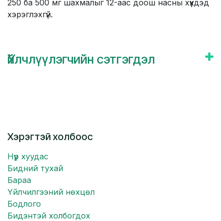
250 ба 500 мг шахмалыг 12-аас доош насны хүүхдэд
хэрэглэхгүй.
Үйлчлүүлэгчийн сэтгэгдэл
Хэрэгтэй холбоос
Нүүр хуудас
Бидний тухай
Бараа
Үйлчилгээний нөхцөл
Бодлого
Бидэнтэй холбогдох