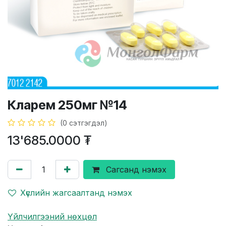
Кларем 250мг №14
(0 сэтгэгдэл)
13'685.0000
₮
Сагсанд нэмэх
Хүслийн жагсаалтанд нэмэх
Үйлчилгээний нөхцөл