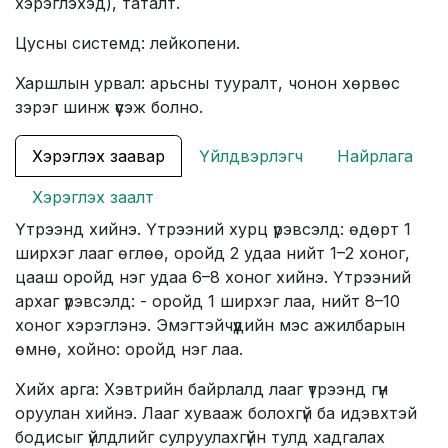
хэрэглэхэд), таталт.
Цусны системд: лейкопени.
Харшлын урвал: арьсны тууралт, чонон хөрвөс
зэрэг шинж үүсэж болно.
Хэрэглэх заавар
Үйлдвэрлэгч
Найрлага
Хэрэглэх заалт
Үтрээнд хийнэ. Үтрээний хурц үрэвсэлд: өдөрт 1
ширхэг лааг өглөө, оройд 2 удаа нийт 1–2 хоног,
цааш оройд нэг удаа 6–8 хоног хийнэ. Үтрээний
архаг үрэвсэлд: - оройд 1 ширхэг лаа, нийт 8–10
хоног хэрэглэнэ. Эмэгтэйчүүдийн мэс ажилбарын
өмнө, хойно: оройд нэг лаа.
Хийх арга: Хэвтрийн байрлалд лааг үтрээнд гүн
оруулан хийнэ. Лааг хувааж болохгүй ба идэвхтэй
бодисыг үйлдлийг сулруулахгүйн тулд хадгалах