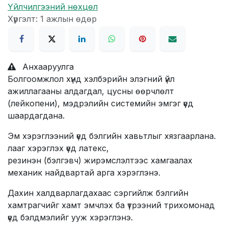
Үйлчилгээний нөхцөл
Хүргэлт: 1 ажлын өдөр
Анхааруулга
Болгоомжлол хүнд хэлбэрийн элэгний үйл
ажиллагааны алдагдал, цусны өөрчлөлт
(лейкопени), мэдрэлийн системийн эмгэг үед
шаардагдана.
Эм хэрэглээний үед бэлгийн хавьтлыг хязгаарлана.
лааг хэрэглэх үед латекс,
резинэн (бэлгэвч) жирэмслэлтээс хамгаалах
механик найдвартай арга хэрэглэнэ.
Дахин халдварлагдахаас сэргийлж бэлгийн
хамтрагчийг хамт эмчлэх ба үтрээний трихомонад
үед бэлдмэлийг ууж хэрэглэнэ.