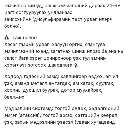
Эмчилгээний үед, ээлж эмчилгээний дараах 24–48
цагт согтууруулах ундаанаас
зайлсхийнэ (дисульфирамин төст урвал илэрч
болно).
Гаж нөлөө
Хэсэг газрын урвал: халуун оргих, ялангуяа
эмчилгээний эхэнд загатнах шинж илрэх ба энэ нь
салст бага зэрэг цочирсноор үүсэх тул эмийн
хэрэглээг зогсоох шаардлагагүй.
Ходоод гэдэсний замд: хэвлийгээр өвдөх, агчил
үүсэх, аманд металл амтагдах, ам хатах, суулгах,
хоолны дуршил буурах, дотор муухайрах,
бөөлжих
Мэдрэлийн системд: толгой өвдөх, хөдөлгөөний
эмгэг (атаксия), толгой эргэх, сэтгэцийн хөөрөл
үүсэх, захын мэдрэлийн үрэвсэл (удаан хугацаанд