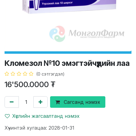
Кломезол №10 эмэгтэйчүүдийн лаа
(0 сэтгэгдэл)
16'500.0000
₮
Сагсанд нэмэх
Хүслийн жагсаалтанд нэмэх
Хүчинтэй хугацаа: 2028-01-31