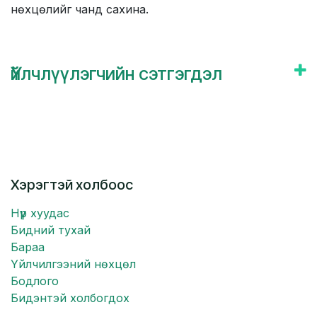
нөхцөлийг чанд сахина.
Үйлчлүүлэгчийн сэтгэгдэл
Хэрэгтэй холбоос
Нүүр хуудас
Бидний тухай
Бараа
Үйлчилгээний нөхцөл
Бодлого
Бидэнтэй холбогдох