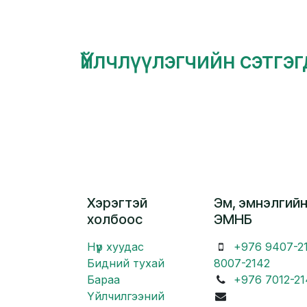
Үйлчлүүлэгчийн сэтгэ
Хэрэгтэй
Эм, эмнэлгийн
холбоос
ЭМНБ
Нүүр хуудас
+976 9407-2
Бидний тухай
8007-2142
Бараа
+976 7012-21
Үйлчилгээний