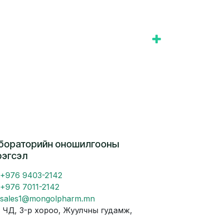
бораторийн оношилгооны
рэгсэл
+976 9403-2142
+976 7011-2142
sales1@mongolpharm.mn
Д, 3-р хороо, Жуулчны гудамж,