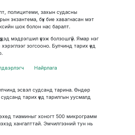
алт, полицитеми, захын судасны
урын экзантема, бүх бие хавагнасан мэт
сийн шок болон нас баралт.
үүдэд мэдрэгшил үүсэж болзошгүй. Ямар нэг
хэрэглээг зогсооно. Булчинд тарих үед
.
лдвэрлэгч
Найрлага
булчинд эсвэл судсанд тарина. Өндөр
судсанд тарих үед тарилгын уусмалд
өхөд тиаминыг хоногт 500 микрограмм
глэхэд хангалттай. Эмчилгээний тун нь