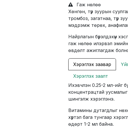
Гаж нөлөө
Хөнгөн, түр зуурын суулг
тромбоз, загатнаа, түр зу
мэдрэмж төрөх, анафилак
Найрлагын бүрэлдэхүүн хэсг
гаж нөлөө илэрвэл эмийн 
өвдөлт ажиглагдаж болно
Хэрэглэх заавар
Үй
Хэрэглэх заалт
Ихэвчлэн 0.25-2 мл-ийг 
концентрацтай уусмалыг 
шингэлж хэрэглэнэ.
Витамины дутагдлыг нөх
хүртэл бага тунгаар хэрэ
өдөрт 1-2 мл байна.