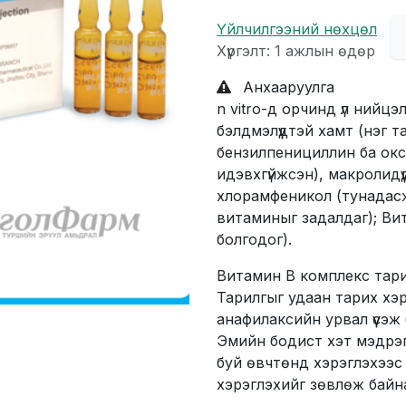
Үйлчилгээний нөхцөл
Хүргэлт: 1 ажлын өдөр
Анхааруулга
n vitro-д орчинд үл нийц
бэлдмэлүүдтэй хамт (нэг т
бензилпенициллин ба ок
идэвхгүйжсэн), макролидүүд 
хлорамфеникол (тунадасж
витаминыг задалдаг); Ви
болгодог).
Витамин В комплекс тари
Тарилгыг удаан тарих хэр
анафилаксийн урвал үүсэж
Эмийн бодист хэт мэдрэ
буй өвчтөнд хэрэглэхээс
хэрэглэхийг зөвлөж байн