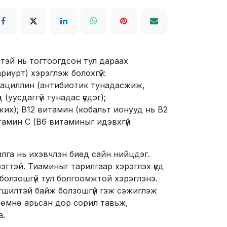
элтэй нь тогтоогдсон тул дараах
ариурт) хэрэглэж болохгүй:
сациллин (антибиотик тунадасжиж,
(уусдаггүй тунадас үүсдэг);
их); В12 витамин (кобальт ионууд нь В2
тамин С (В6 витаминыг идэвхгүй
лга нь ихэвчлэн биед сайн нийцдэг.
эгтэй. Тиаминыг тарилгаар хэрэглэх үед
 болзошгүй тул болгоомжтой хэрэглэнэ.
гшилтэй байж болзошгүй гэж сэжиглэж
 өмнө арьсан дор сорил тавьж,
а.