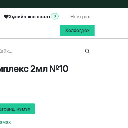
Хүслийн жагсаалт
Нэвтрэх
0
Холбогдох
мплекс 2мл №10
агсанд нэмэх
нэмэх