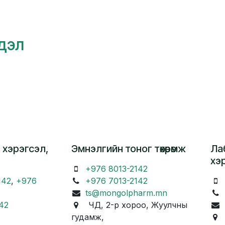
гдэл
 хэрэгсэл,
Эмнэлгийн тоног төхөөрөмж
Ла
хэ
+976 8013-2142
142
,
+976
+976 7013-2142
ts@mongolpharm.mn
42
ЧД, 2-р хороо, Жуулчны
гудамж,
Ч