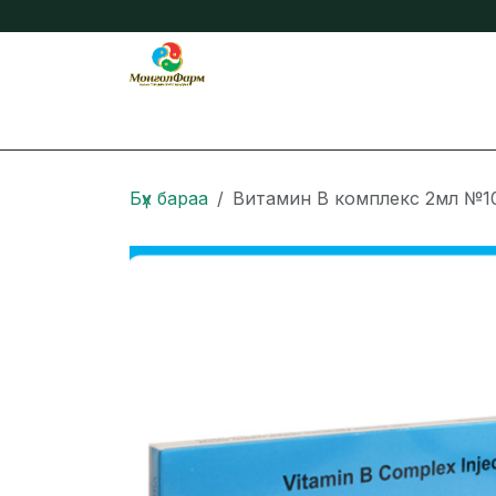
Skip to Content
Бидний тухай
Нийтлэл
Онлайн захиа
Бүх бараа
Витамин В комплекс 2мл №1