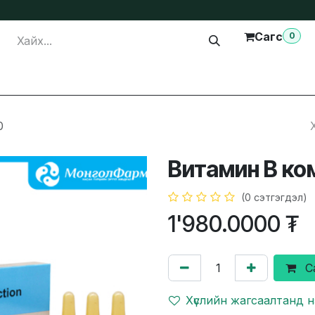
Сагс
0
лга
Тусламж
Бидэнтэй холбогдох
0
Витамин В ко
(0 сэтгэгдэл)
1'980.0000
₮
С
Хүслийн жагсаалтанд 