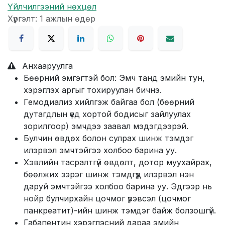
Үйлчилгээний нөхцөл
Хүргэлт: 1 ажлын өдөр
Анхааруулга
Бөөрний эмгэгтэй бол: Эмч танд эмийн тун,
хэрэглэх аргыг тохируулан бичнэ.
Гемодиализ хийлгэж байгаа бол (бөөрний
дутагдлын үед хортой бодисыг зайлуулах
зорилгоор) эмчдээ заавал мэдэгдээрэй.
Булчин өвдөх болон сулрах шинж тэмдэг
илэрвэл эмчтэйгээ холбоо барина уу.
Хэвлийн тасралтгүй өвдөлт, дотор муухайрах,
бөөлжих зэрэг шинж тэмдгүүд илэрвэл нэн
даруй эмчтэйгээ холбоо барина уу. Эдгээр нь
нойр булчирхайн цочмог үрэвсэл (цочмог
панкреатит)-ийн шинж тэмдэг байж болзошгүй.
Габапентин хэрэглэсний дараа эмийн