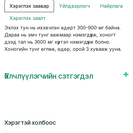
Хэрэглэх заавар
Үйлдвэрлэгч
Найрлага
Хэрэглэх заалт
Эхлэх тун нь ихэвчлэн өдөрт 300-900 мг байна.
Дараа нь эмч тунг аажмаар нэмэгдүүлж, хоногт
дээд тал нь 3600 мг хүртэл нэмэгдүүлж болно.
Хоногийн тунг өглөө, өдөр, орой 3 хувааж ууна.
Үйлчлүүлэгчийн сэтгэгдэл
Хэрэгтэй холбоос