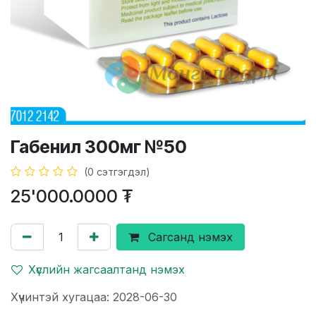
Габенил 300мг №50
(0 сэтгэгдэл)
25'000.0000
₮
Сагсанд нэмэх
Хүслийн жагсаалтанд нэмэх
Хүчинтэй хугацаа: 2028-06-30