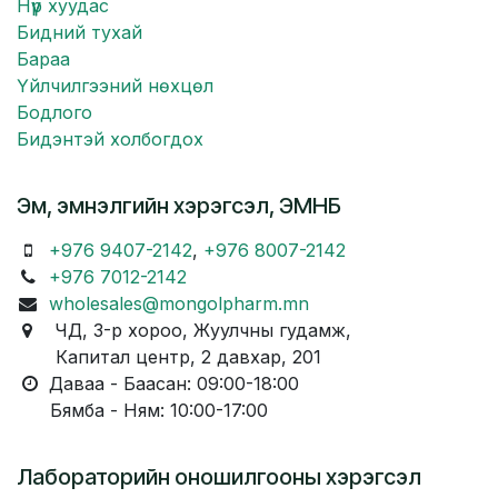
Нүүр хуудас
Бидний тухай
Бараа
Үйлчилгээний нөхцөл
Бодлого
Бидэнтэй холбогдох
Эм, эмнэлгийн хэрэгсэл, ЭМНБ
+976 9407-2142
,
+976 8007-2142
+976 7012-2142
wholesales@mongolpharm.mn
ЧД, 3-р хороо, Жуулчны гудамж,
Капитал центр, 2 давхар, 201
Даваа - Баасан: 09:00-18:00
Бямба - Ням: 10:00-17:00
Лабораторийн оношилгооны хэрэгсэл