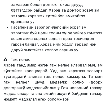
хамаарал болон донтох тохиолдлууд
бүртгэгдсэн байдаг. Хэрэв та донтох эсвэл эм
хэтрүүлэн хэрэглэх түүхтэй бол эмчтэйгээ
ярилцана уу.
Габапентин зэрэг эпилепсийн эсрэг эм
хэрэглэж буй цөөн тооны хүн өөрийгөө гэмтээх
эсвэл амиа хорлох сэдэл төрөх тохиолдол
гарсан байдаг. Хэрэв ийм бодол төрвөл нэн
даруй эмчтэйгээ холбоо барина уу.
Гаж нөлөө
Хэрэв танд ямар нэгэн гаж нөлөө илэрвэл эмч, эм
зүйчтэйгээ ярилцаарай. Үүнд энэ хэрэглэх зааварт
тусгагдаагүй аливаа гаж нөлөө хамаарна. Та мөн
гаж нөлөөг шууд мэдээлж болно (доорх
дэлгэрэнгүй мэдээллийг үзнэ үү). Гаж нөлөөний талаар
мэдээлснээр та энэ эмийн аюулгүй байдлын талаар
нэмэлт мэдээлэл өгөх боломжтой