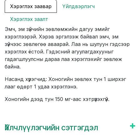
Хэрэглэх заавар
Үйлдвэрлэгч
Хэрэглэх заалт
Эмч, эм зүйчийн зөвлөмжийн дагуу эмийг
хэрэглээрэй. Хэрэв эргэлзэж байвал эмч, эм
зүйчээс зөвлөгөө аваарай. Лаа нь шулуун гэдсээр
хэрэглэх ёстой. Гэдэсний агуулагдахууныг
гадагшлуулсны дараа лаа хэрэглэхийг зөвлөж
байна.
Насанд хүрэгчид: Хоногийн зөвлөх тун 1 ширхэг
лааг өдөрт 1 удаа хэрэглэнэ.
Хоногийн дээд тун 150 мг-аас хэтрүүлэхгүй.
Үйлчлүүлэгчийн сэтгэгдэл