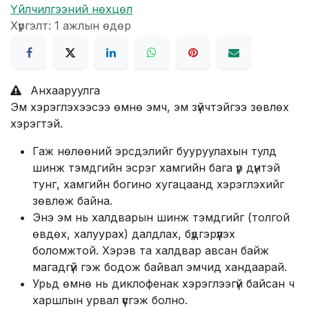
Үйлчилгээний нөхцөл
Хүргэлт: 1 ажлын өдөр
Анхааруулга
Эм хэрэглэхээсээ өмнө эмч, эм зүйчтэйгээ зөвлөх
хэрэгтэй.
Гаж нөлөөний эрсдэлийг бууруулахын тулд
шинж тэмдгийн эсрэг хамгийн бага үр дүнтэй
тунг, хамгийн богино хугацаанд хэрэглэхийг
зөвлөж байна.
Энэ эм нь халдварын шинж тэмдгийг (толгой
өвдөх, халуурах) далдлах, бүдгэрүүлэх
боломжтой. Хэрэв та халдвар авсан байж
магадгүй гэж бодож байвал эмчид хандаарай.
Урьд өмнө нь диклофенак хэрэглээгүй байсан ч
харшлын урвал үүсгэж болно.