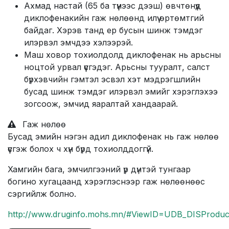
Ахмад настай (65 ба түүнээс дээш) өвчтөнүүд
диклофенакийн гаж нөлөөнд илүү өртөмтгий
байдаг. Хэрэв танд ер бусын шинж тэмдэг
илэрвэл эмчдээ хэлээрэй.
Маш ховор тохиолдолд диклофенак нь арьсны
ноцтой урвал үүсгэдэг. Арьсны тууралт, салст
бүрхэвчийн гэмтэл эсвэл хэт мэдрэгшлийн
бусад шинж тэмдэг илэрвэл эмийг хэрэглэхээ
зогсоож, эмчид яаралтай хандаарай.
Гаж нөлөө
Бусад эмийн нэгэн адил диклофенак нь гаж нөлөө
үүсгэж болох ч хүн бүрд тохиолддоггүй.
Хамгийн бага, эмчилгээний үр дүнтэй тунгаар
богино хугацаанд хэрэглэснээр гаж нөлөөнөөс
сэргийлж болно.
http://www.druginfo.mohs.mn/#ViewID=UDB_DISProduc