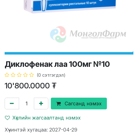
Диклофенак лаа 100мг №10
(0 сэтгэгдэл)
10'800.0000
₮
Сагсанд нэмэх
Хүслийн жагсаалтанд нэмэх
Хүчинтэй хугацаа: 2027-04-29