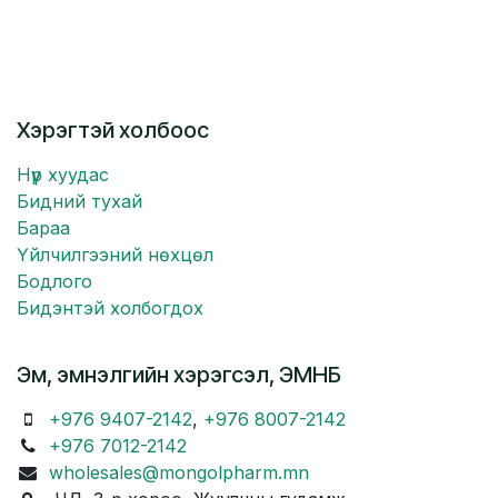
Хэрэгтэй холбоос
Нүүр хуудас
Бидний тухай
Бараа
Үйлчилгээний нөхцөл
Бодлого
Бидэнтэй холбогдох
Эм, эмнэлгийн хэрэгсэл, ЭМНБ
+976 9407-2142
,
+976 8007-2142
+976 7012-2142
wholesales@mongolpharm.mn