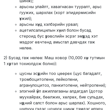
шинж);
арьсны улайлт, хавагнасан тууралт, арьс
гуужих, шархлах (хорт эпидермисийн
үхжил);
арьсны хүнд хэлбэрийн урвал;
ацетилсалицилын хүчил болон бусад
стероид бус үрэвслийн эсрэг эмүүдэд хэт
мэдрэг өвчтөнд амьсгал давчдах гаж
нөлөө.
2) Бусад гаж нөлөө: Маш ховор (10,000 хүн тутмын
1 хүртэл тохиолдож болно):
цусны эсүүдийн тоо цөөрөх (цус багадалт,
тромбоцитопени, лейкопени,
агранулоцитоз, панкитопени, нейтропени);
элэгний үйл ажиллагааны алдагдал (дотор
муухайрах, бөөлжих, хөлрөх, бие сульдах,
нүдний салст болон арьс шарлах). Хошного,
шулуун гэдэс цочрох шинж тэмдэг илэрч