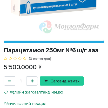
Парацетамол 250мг №6 ш/г лаа
(0 сэтгэгдэл)
5'500.0000
₮
Сагсанд нэмэх
Хүслийн жагсаалтанд нэмэх
Үйлчилгээний нөхцөл