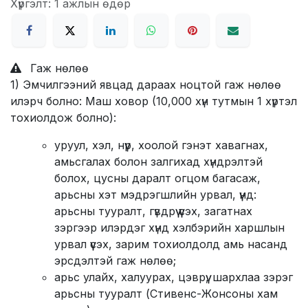
Хүргэлт: 1 ажлын өдөр
Гаж нөлөө
1) Эмчилгээний явцад дараах ноцтой гаж нөлөө
илэрч болно: Маш ховор (10,000 хүн тутмын 1 хүртэл
тохиолдож болно):
уруул, хэл, нүүр, хоолой гэнэт хавагнах,
амьсгалах болон залгихад хүндрэлтэй
болох, цусны даралт огцом багасаж,
арьсны хэт мэдрэгшлийн урвал, үүнд:
арьсны тууралт, гүвдрүү үүсэх, загатнах
зэргээр илэрдэг хүнд хэлбэрийн харшлын
урвал үүсэх, зарим тохиолдолд амь насанд
эрсдэлтэй гаж нөлөө;
арьс улайх, халуурах, цэврүү, шархлаа зэрэг
арьсны тууралт (Стивенс-Жонсоны хам