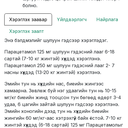
болно.
Хэрэглэх заавар
Үйлдвэрлэгч
Найрлага
Хэрэглэх заалт
Энэ бэлдмэлийг шулуун гэдсээр хэрэглэдэг.
Парацетамол 125 мг шулуун гэдэсний лааг 6-18
сартай (7-10 кг жинтэй) хүүхдэд хэрэглэнэ.
Парацетамол 250 мг шулуун гэдэсний лааг 2- 7
насны хүүхдэд (13-20 кг жинтэй) хэрэглэнэ.
Эмийн тун нь хүүхдийн нас, биеийн жингээс
хамаарна. Зөвлөж буй нэг удаагийн тун нь 10-15
мг/кг биеийн жинд тооцсон тун бөгөөд өдөрт 3-4
удаа, 6 цагийн зайтай шулуун гэдсээр хэрэглэнэ.
Эмийн хоногийн дээд тун нь хүүхдийн биеийн
жингийн 60 мг/кг-аас хэтрэхгүй байх ёстой. 7-10 кг
жинтэй хүүхдэд (6-18 сартай) 125 мг Парацетамолыг