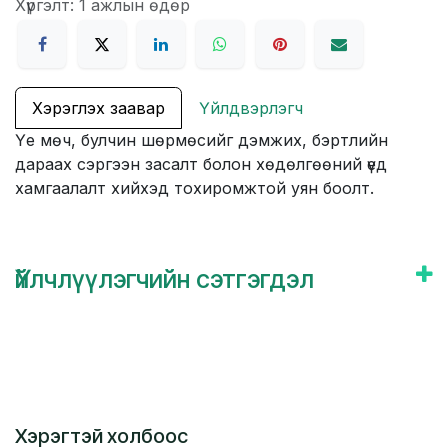
Хүргэлт: 1 ажлын өдөр
Хэрэглэх заавар
Үйлдвэрлэгч
Үе мөч, булчин шөрмөсийг дэмжих, бэртлийн
дараах сэргээн засалт болон хөдөлгөөний үед
хамгаалалт хийхэд тохиромжтой уян боолт.
Үйлчлүүлэгчийн сэтгэгдэл
Хэрэгтэй холбоос