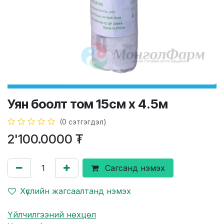
Уян боолт том 15см х 4.5м
(0 сэтгэгдэл)
2'100.0000
₮
Сагсанд нэмэх
Хүслийн жагсаалтанд нэмэх
Үйлчилгээний нөхцөл