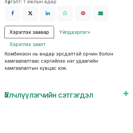
Хүргэлт: 1 ажлын өдөр
Хэрэглэх заавар
Үйлдвэрлэгч
Хэрэглэх заалт
Комбинзон нь өндөр эрсдэлтэй орчин болон
хамгаалалтаас сэргийлэх нэг удаагийн
хамгаалалтын хувцас юм.
Үйлчлүүлэгчийн сэтгэгдэл