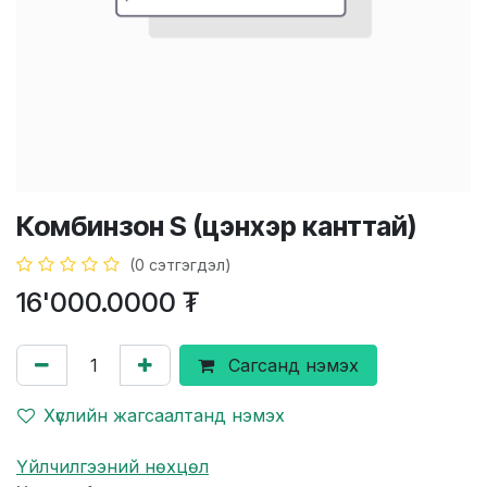
Комбинзон S (цэнхэр канттай)
(0 сэтгэгдэл)
16'000.0000
₮
Сагсанд нэмэх
Хүслийн жагсаалтанд нэмэх
Үйлчилгээний нөхцөл