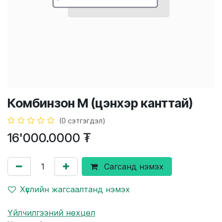
Комбинзон М (цэнхэр канттай)
(0 сэтгэгдэл)
16'000.0000
₮
Сагсанд нэмэх
Хүслийн жагсаалтанд нэмэх
Үйлчилгээний нөхцөл