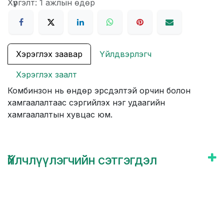
Хүргэлт: 1 ажлын өдөр
Хэрэглэх заавар
Үйлдвэрлэгч
Хэрэглэх заалт
Комбинзон нь өндөр эрсдэлтэй орчин болон
хамгаалалтаас сэргийлэх нэг удаагийн
хамгаалалтын хувцас юм.
Үйлчлүүлэгчийн сэтгэгдэл