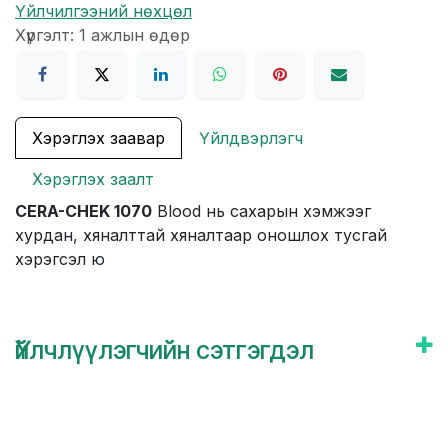
Үйлчилгээний нөхцөл
Хүргэлт: 1 ажлын өдөр
Хэрэглэх заавар
Үйлдвэрлэгч
Хэрэглэх заалт
CERA-CHEK 1070
Blood нь сахарын хэмжээг
хурдан, хяналттай хяналтаар оношлох тусгай
хэрэгсэл ю
Үйлчлүүлэгчийн сэтгэгдэл