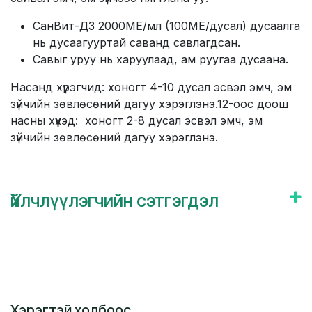
СанВит-Д3 2000MЕ/мл (100МЕ/дусал) дусаалга
нь дусаагууртай саванд савлагдсан.
Савыг уруу нь харуулаад, ам руугаа дусаана.
Насанд хүрэгчид: хоногт 4-10 дусал эсвэл эмч, эм
зүйчийн зөвлөсөний дагуу хэрэглэнэ.12-оос доош
насны хүүхэд: хоногт 2-8 дусал эсвэл эмч, эм
зүйчийн зөвлөсөний дагуу хэрэглэнэ.
Үйлчлүүлэгчийн сэтгэгдэл
Хэрэгтэй холбоос