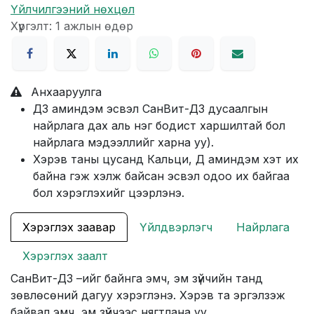
Үйлчилгээний нөхцөл
Хүргэлт: 1 ажлын өдөр
Анхааруулга
Д3 аминдэм эсвэл СанВит-Д3 дусаалгын
найрлага дах аль нэг бодист харшилтай бол
найрлага мэдээллийг харна уу).
Хэрэв таны цусанд Кальци, Д аминдэм хэт их
байна гэж хэлж байсан эсвэл одоо их байгаа
бол хэрэглэхийг цээрлэнэ.
Хэрэглэх заавар
Үйлдвэрлэгч
Найрлага
Хэрэглэх заалт
СанВит-Д3 –ийг байнга эмч, эм зүйчийн танд
зөвлөсөний дагуу хэрэглэнэ. Хэрэв та эргэлзэж
байвал эмч, эм зүйчээс нягтлана уу.