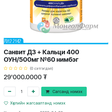
Санвит Д3 + Кальци 400
ОУН/500мг №60 нимбэг
(0 сэтгэгдэл)
29'000.0000
₮
Сагсанд нэмэх
Хүслийн жагсаалтанд нэмэх