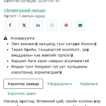
Хүчинтэй хугацаа: 2029-04-30
Үйлчилгээний нөхцөл
Хүргэлт: 1 ажлын өдөр
Анхааруулга
Эмч зөвлөөгүй нөхцөлд тунг хэтрүүлж болохгүй.
Төрөл бүрийн, тэнцвэртэй хооллолт, эрүүл
амьдралын хэв маягийг орлохгүй.
Харшил: бага зэрэг самрын агууламжтай
Өндөр тунт бэлдмэл тул урт хугацааны
хэрэглээнд зориулагдаагүй.
Хэрэглэх заавар
Үйлдвэрлэгч
Найрлага
Хэрэглэх заалт
Насанд хүрэгсэд: Өглөөний цай, оройн хоолны үеэр