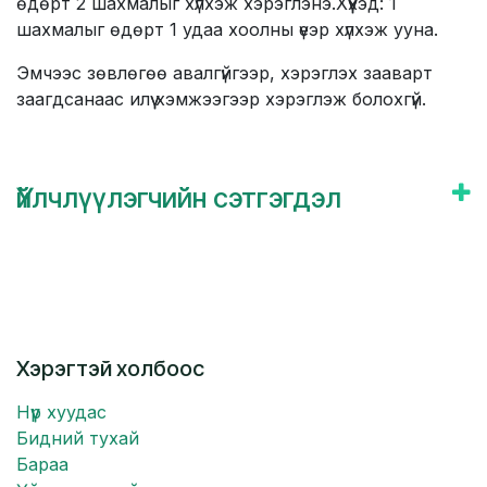
өдөрт 2 шахмалыг хүлхэж хэрэглэнэ.Хүүхэд: 1
шахмалыг өдөрт 1 удаа хоолны үеэр хүлхэж ууна.
Эмчээс зөвлөгөө авалгүйгээр, хэрэглэх зааварт
заагдсанаас илүү хэмжээгээр хэрэглэж болохгүй.
Үйлчлүүлэгчийн сэтгэгдэл
Хэрэгтэй холбоос
Нүүр хуудас
Бидний тухай
Бараа