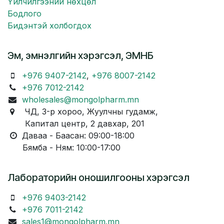
Үйлчилгээний нөхцөл
Бодлого
Бидэнтэй холбогдох
Эм, эмнэлгийн хэрэгсэл, ЭМНБ
+976 9407-2142
,
+976 8007-2142
+976 7012-2142
wholesales@mongolpharm.mn
ЧД, 3-р хороо, Жуулчны гудамж,
Капитал центр, 2 давхар, 201
Даваа - Баасан: 09:00-18:00
Бямба - Ням: 10:00-17:00
Лабораторийн оношилгооны хэрэгсэл
+976 9403-2142
+976 7011-2142
sales1@mongolpharm.mn