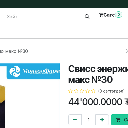
Сагс
0
лга
Тусламж
Бидэнтэй холбогдох
ио макс №30
Свисс энерж
макс №30
(0 сэтгэгдэл)
44'000.0000
С