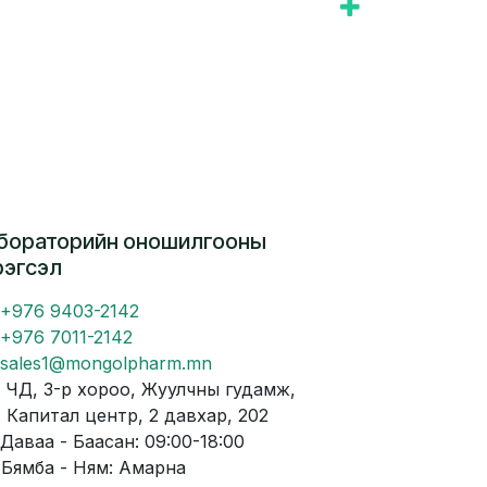
бораторийн оношилгооны
рэгсэл
+976 9403-2142
+976 7011-2142
sales1@mongolpharm.mn
Д, 3-р хороо, Жуулчны гудамж,
питал центр, 2 давхар, 202
аваа - Баасан: 09:00-18:00
мба - Ням: Амарна