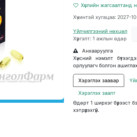
Хүслийн жагсаалтанд 
Хүчинтэй хугацаа: 2027-10
Үйлчилгээний нөхцөл
Хүргэлт: 1 ажлын өдөр
Анхааруулга
Хүнсний нэмэлт бүтээгд
орлуулагч болгон ашиглахг
Хэрэглэх заавар
Үй
Хэрэглэх заалт
Өдөрт 1 ширхэг бүрээст б
хэтрүүлэхгүй.