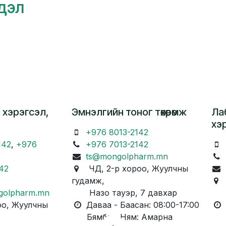
гдэл
 хэрэгсэл,
Эмнэлгийн тоног төхөөрөмж
Ла
хэ
+976 8013-2142
142
,
+976
+976 7013-2142
ts@mongolpharm.mn
42
ЧД, 2-р хороо, Жуулчны
гудамж,
Ч
golpharm.mn
Назо тауэр, 7 давхар
Ка
о, Жуулчны
Даваа - Баасан: 08:00-17:00
Д
Бямба - Ням: Амарна
Бя