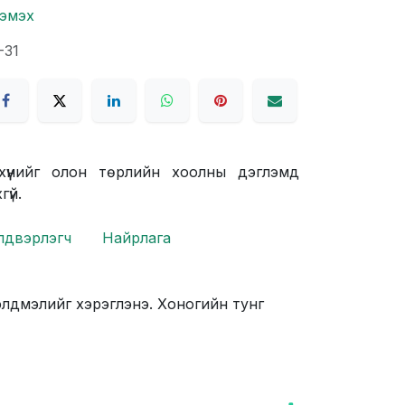
нэмэх
-31
эхүүнийг олон төрлийн хоолны дэглэмд
үй.
лдвэрлэгч
Найрлага
элдмэлийг хэрэглэнэ. Хоногийн тунг