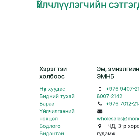
Үйлчлүүлэгчийн сэтгэ
Хэрэгтэй
Эм, эмнэлгийн
холбоос
ЭМНБ
Нүүр хуудас
+976 9407-2
Бидний тухай
8007-2142
Бараа
+976 7012-21
Үйлчилгээний
нөхцөл
wholesales@mon
Бодлого
ЧД, 3-р хоро
Бидэнтэй
гудамж,