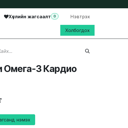
Хүслийн жагсаалт
Нэвтрэх
0
Холбогдох
и Омега-3 Кардио
₮
агсанд нэмэх