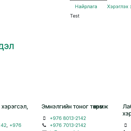
Найрлага
Хэрэглэх 
Test
гдэл
 хэрэгсэл,
Эмнэлгийн тоног төхөөрөмж
Ла
хэ
+976 8013-2142
142
,
+976
+976 7013-2142