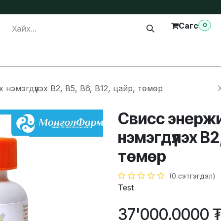
Сагс
0
лга
Тусламж
Бидэнтэй холбогдох
эмэгдүүлэх B2, B5, B6, B12, цайр, төмөр
Свисс энерж
нэмэгдүүлэх B2
төмөр
(0 сэтгэгдэл)
Test
37'000.0000