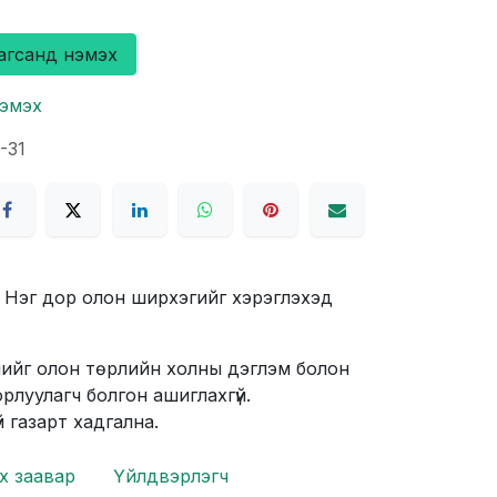
агсанд нэмэх
нэмэх
-31
й. Нэг дор олон ширхэгийг хэрэглэхэд
үүнийг олон төрлийн холны дэглэм болон
луулагч болгон ашиглахгүй.
үрэхгүй газарт хадгална.
х заавар
Үйлдвэрлэгч