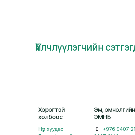
Үйлчлүүлэгчийн сэтгэ
Хэрэгтэй
Эм, эмнэлгийн
холбоос
ЭМНБ
Нүүр хуудас
+976 9407-2