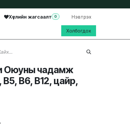
Хүслийн жагсаалт
Нэвтрэх
0
Холбогдох
и Оюуны чадамж
, B5, B6, B12, цайр,
₮