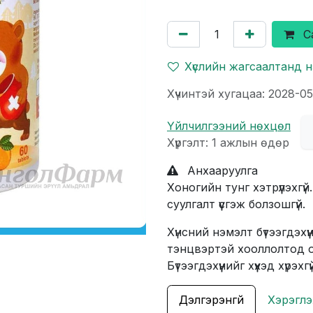
С
Хүслийн жагсаалтанд 
Хүчинтэй хугацаа: 2028-05
Үйлчилгээний нөхцөл
Хүргэлт: 1 ажлын өдөр
Анхааруулга
Хоногийн тунг хэтрүүлэхгү
суулгалт үүсгэж болзошгүй.
Хүнсний нэмэлт бүтээгдэх
тэнцвэртэй хооллолтод ор
Бүтээгдэхүүнийг хүүхэд х
Дэлгэрэнгүй
Хэрэглэ