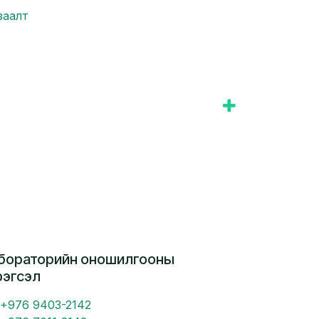
заалт
бораторийн оношилгооны
рэгсэл
+976 9403-2142