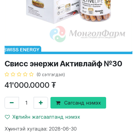
Свисс энержи Активлайф №30
(0 сэтгэгдэл)
41'000.0000
₮
Сагсанд нэмэх
Хүслийн жагсаалтанд нэмэх
Хүчинтэй хугацаа: 2028-06-30