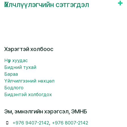
Үйлчлүүлэгчийн сэтгэгдэл
Хэрэгтэй холбоос
Нүүр хуудас
Бидний тухай
Бараа
Үйлчилгээний нөхцөл
Бодлого
Бидэнтэй холбогдох
Эм, эмнэлгийн хэрэгсэл, ЭМНБ
+976 9407-2142
,
+976 8007-2142