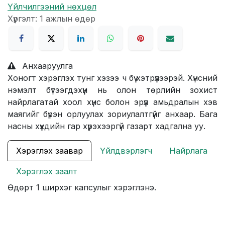
Үйлчилгээний нөхцөл
Хүргэлт: 1 ажлын өдөр
Анхааруулга
Хоногт хэрэглэх тунг хэзээ ч бүү хэтрүүлээрэй. Хүнсний
нэмэлт бүтээгдэхүүн нь олон төрлийн зохист
найрлагатай хоол хүнс болон эрүүл амьдралын хэв
маягийг бүрэн орлуулах зориулалтгүйг анхаар. Бага
насны хүүхдийн гар хүрэхээргүй газарт хадгална уу.
Хэрэглэх заавар
Үйлдвэрлэгч
Найрлага
Хэрэглэх заалт
Өдөрт 1 ширхэг капсулыг хэрэглэнэ.