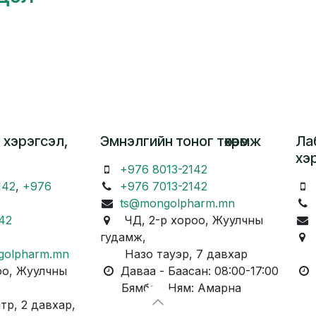
 хэрэгсэл,
Эмнэлгийн тоног төхөөрөмж
Ла
хэ
+976 8013-2142
142
,
+976
+976 7013-2142
ts@mongolpharm.mn
42
ЧД, 2-р хороо, Жуулчны
гудамж,
Ч
golpharm.mn
Назо тауэр, 7 давхар
Ка
о, Жуулчны
Даваа - Баасан: 08:00-17:00
Д
Бямба - Ням: Амарна
Бя
, 2 давхар,