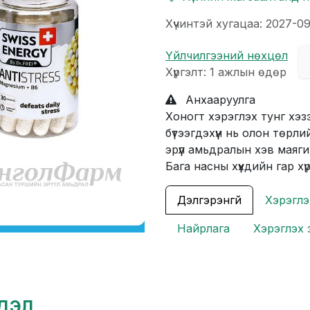
Хүчинтэй хугацаа: 2027-0
Үйлчилгээний нөхцөл
Хүргэлт: 1 ажлын өдөр
Анхааруулга
Хоногт хэрэглэх тунг хэзээ
бүтээгдэхүүн нь олон төрл
эрүүл амьдралын хэв маяги
Бага насны хүүхдийн гар хү
Дэлгэрэнгүй
Хэрэглэ
Найрлага
Хэрэглэх 
гдэл