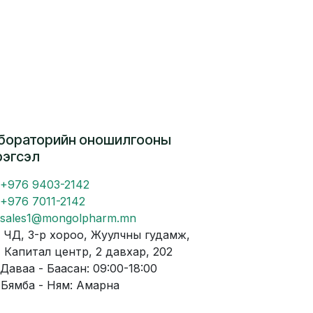
бораторийн оношилгооны
рэгсэл
+976 9403-2142
+976 7011-2142
sales1@mongolpharm.mn
Д, 3-р хороо, Жуулчны гудамж,
питал центр, 2 давхар, 202
аваа - Баасан: 09:00-18:00
мба - Ням: Амарна