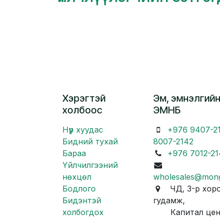
Хэрэгтэй
Эм, эмнэлгийн
холбоос
ЭМНБ
Нүүр хуудас
+976 9407-2
Бидний тухай
8007-2142
Бараа
+976 7012-21
Үйлчилгээний
нөхцөл
wholesales@mon
Бодлого
ЧД, 3-р хоро
Бидэнтэй
гудамж,
холбогдох
Капитал центр