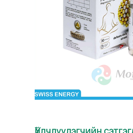
Үйлчлүүлэгчийн сэтгэ