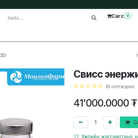
Сагс
0
лга
Тусламж
Бидэнтэй холбогдох
30
Свисс энерж
(0 сэтгэгдэл)
41'000.0000
₮
С
Хүслийн жагсаалтанд 