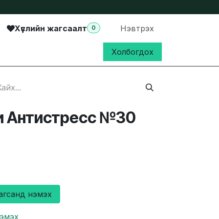
Хүслийн жагсаалт
Нэвтрэх
0
Холбогдох
и Антистресс №30
агсанд нэмэх
нэмэх