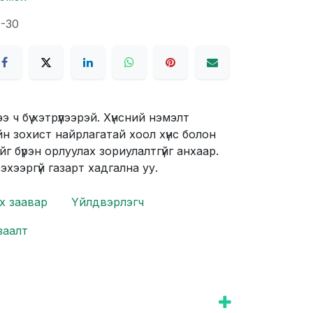
9-30
 ч бүү хэтрүүлээрэй. Хүнсний нэмэлт
ийн зохист найрлагатай хоол хүнс болон
йг бүрэн орлуулах зориулалтгүйг анхаар.
рэхээргүй газарт хадгална уу.
х заавар
Үйлдвэрлэгч
заалт