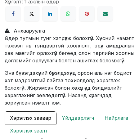
Хүргэлт: 1 ажлын өдөр
Анхааруулга
Өдөр тутмын тунг хэтрүүлж болохгүй. Хүнсний нэмэлт
тэжээл нь тэнцвэртэй хооллолт, эрүүл амьдралын
хэв маягийг орлохгүй бөгөөд олон төрлийн хоолны
дэглэмийг орлуулагч болгон ашиглах боломжгүй.
Энэ бүтээгдэхүүний бүрэлдэхүүнд орсон аль нэг бодист
хэт мэдрэмтгий байгаа тохиолдолд хэрэглэж
болохгүй. Жирэмсэн болон хөхүүл үед бэлдмэлийг
хэрэглэхийг зөвлөдөггүй. Насанд хүрэгчдэд
зориулсан нэмэлт юм.
Хэрэглэх заавар
Үйлдвэрлэгч
Найрлага
Хэрэглэх заалт