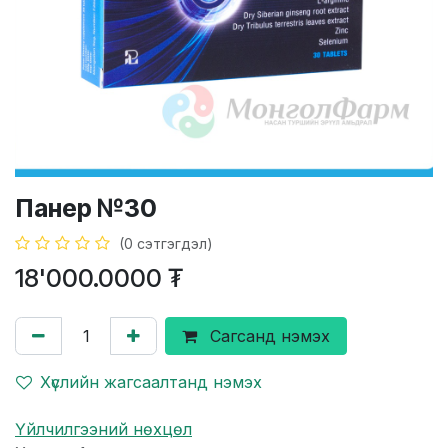
Панер №30
(0 сэтгэгдэл)
18'000.0000
₮
Сагсанд нэмэх
Хүслийн жагсаалтанд нэмэх
Үйлчилгээний нөхцөл