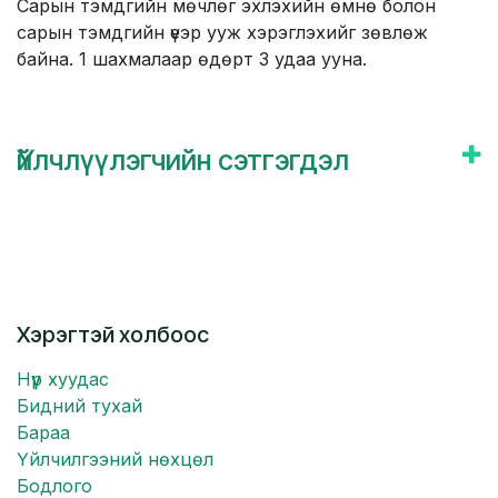
Сарын тэмдгийн мөчлөг эхлэхийн өмнө болон
сарын тэмдгийн үеэр ууж хэрэглэхийг зөвлөж
байна. 1 шахмалаар өдөрт 3 удаа ууна.
Үйлчлүүлэгчийн сэтгэгдэл
Хэрэгтэй холбоос
Нүүр хуудас
Бидний тухай
Бараа
Үйлчилгээний нөхцөл
Бодлого