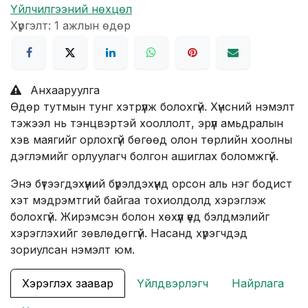
Үйлчилгээний нөхцөл
Хүргэлт: 1 ажлын өдөр
Анхааруулга
Өдөр тутмын тунг хэтрүүлж болохгүй. Хүнсний нэмэлт
тэжээл нь тэнцвэртэй хооллолт, эрүүл амьдралын
хэв маягийг орлохгүй бөгөөд олон төрлийн хоолны
дэглэмийг орлуулагч болгон ашиглах боломжгүй.
Энэ бүтээгдэхүүний бүрэлдэхүүнд орсон аль нэг бодист
хэт мэдрэмтгий байгаа тохиолдолд хэрэглэж
болохгүй. Жирэмсэн болон хөхүүл үед бэлдмэлийг
хэрэглэхийг зөвлөдөггүй. Насанд хүрэгчдэд
зориулсан нэмэлт юм.
Хэрэглэх заавар
Үйлдвэрлэгч
Найрлага