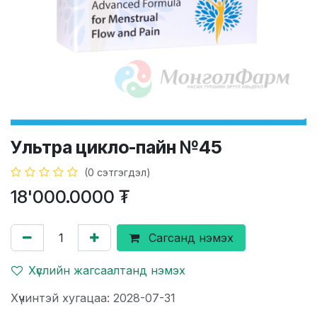
Ультра цикло-пайн №45
(0 сэтгэгдэл)
18'000.0000
₮
Сагсанд нэмэх
Хүслийн жагсаалтанд нэмэх
Хүчинтэй хугацаа: 2028-07-31