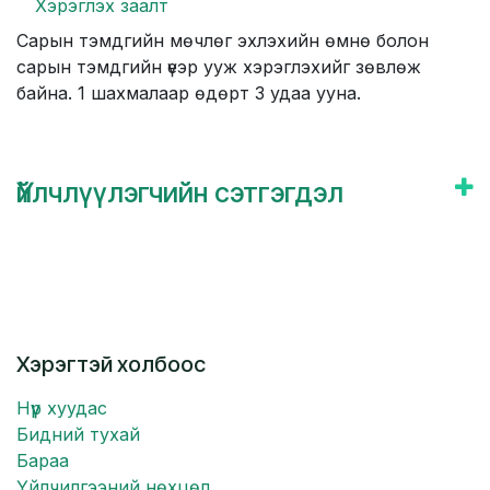
Хэрэглэх заалт
Сарын тэмдгийн мөчлөг эхлэхийн өмнө болон
сарын тэмдгийн үеэр ууж хэрэглэхийг зөвлөж
байна. 1 шахмалаар өдөрт 3 удаа ууна.
Үйлчлүүлэгчийн сэтгэгдэл
Хэрэгтэй холбоос
Нүүр хуудас
Бидний тухай
Бараа
Үйлчилгээний нөхцөл