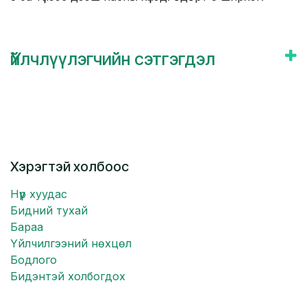
Үйлчлүүлэгчийн сэтгэгдэл
Хэрэгтэй холбоос
Нүүр хуудас
Бидний тухай
Бараа
Үйлчилгээний нөхцөл
Бодлого
Бидэнтэй холбогдох