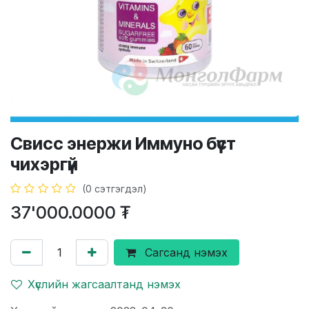
Свисс энержи Иммуно бүүст
чихэргүй
(0 сэтгэгдэл)
37'000.0000
₮
Сагсанд нэмэх
Хүслийн жагсаалтанд нэмэх