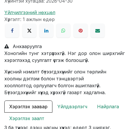
Хүчинтэй хугацаа: 2028-04-30
Үйлчилгээний нөхцөл
Хүргэлт: 1 ажлын өдөр
Анхааруулга
Хоногийн тунг хэтрүүлэхгүй. Нэг дор олон ширхгийг
хэрэглэхэд суулгалт үүсгэж болзошгүй.
Хүнсний нэмэлт бүтээгдэхүүнийг олон төрлийн
хоолны дэглэм болон тэнцвэртэй
хооллолтод орлуулагч болгон ашиглахгүй.
Бүтээгдэхүүнийг хүүхэд хүрэхгүй газарт хадгална.
Хэрэглэх заавар
Үйлдвэрлэгч
Найрлага
Хэрэглэх заалт
3 ба түүнээс дээш насны хүүхэд: өдөрт 3 ширхэг.