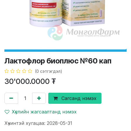
Лактофлор биоплюс №60 кап
(0 сэтгэгдэл)
30'000.0000
₮
Сагсанд нэмэх
Хүслийн жагсаалтанд нэмэх
Хүчинтэй хугацаа: 2028-05-31