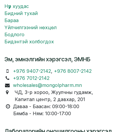
Нүүр хуудас
Бидний тухай
Бараа
Үйлчилгээний нөхцөл
Бодлого
Бидэнтэй холбогдох
Эм, эмнэлгийн хэрэгсэл, ЭМНБ
+976 9407-2142
,
+976 8007-2142
+976 7012-2142
wholesales@mongolpharm.mn
ЧД, 3-р хороо, Жуулчны гудамж,
Капитал центр, 2 давхар, 201
Даваа - Баасан: 09:00-18:00
Бямба - Ням: 10:00-17:00
Лабораторийн оношилгооны хэрэгсэл