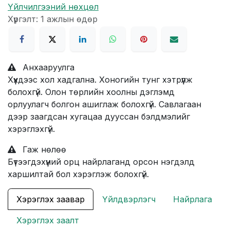
Үйлчилгээний нөхцөл
Хүргэлт: 1 ажлын өдөр
Анхааруулга
Хүүхдээс хол хадгална. Хоногийн тунг хэтрүүлж
болохгүй. Олон төрлийн хоолны дэглэмд
орлуулагч болгон ашиглаж болохгүй. Савлагаан
дээр заагдсан хугацаа дууссан бэлдмэлийг
хэрэглэхгүй.
Гаж нөлөө
Бүтээгдэхүүний орц найрлаганд орсон нэгдэлд
харшилтай бол хэрэглэж болохгүй.
Хэрэглэх заавар
Үйлдвэрлэгч
Найрлага
Хэрэглэх заалт