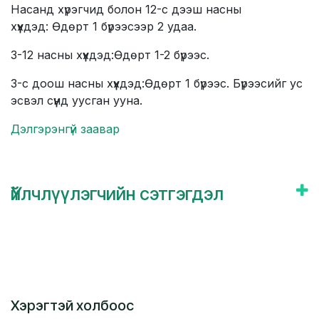
Насанд хүрэгчид болон 12-с дээш насны
хүүхдэд:
Ө
дөрт 1 бүрээсээр 2 удаа.
3-12 насны хүүхдэд:Өдөрт 1-2 бүрээс.
3-с доош насны хүүхдэд:Өдөрт 1 бүрээс. Бүрээсийг ус
эсвэл сүүнд уусган ууна.
Дэлгэрэнгүй заавар
Үйлчлүүлэгчийн сэтгэгдэл
Хэрэгтэй холбоос