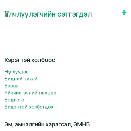
Үйлчлүүлэгчийн сэтгэгдэл
Хэрэгтэй холбоос
Нүүр хуудас
Бидний тухай
Бараа
Үйлчилгээний нөхцөл
Бодлого
Бидэнтэй холбогдох
Эм, эмнэлгийн хэрэгсэл, ЭМНБ