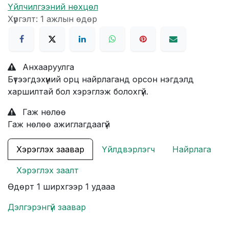
Үйлчилгээний нөхцөл
Хүргэлт: 1 ажлын өдөр
Анхааруулга
Бүтээгдэхүүний орц найрлаганд орсон нэгдэлд
харшилтай бол хэрэглэж болохгүй.
Гаж нөлөө
Гаж нөлөө ажиглагдаагүй
Хэрэглэх заавар
Үйлдвэрлэгч
Найрлага
Хэрэглэх заалт
Өдөрт 1 ширхгээр 1 удааа
Дэлгэрэнгүй заавар