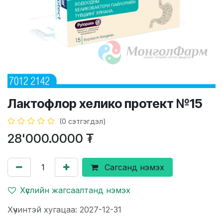
Лактофлор хелико протект №15
(0 сэтгэгдэл)
28'000.0000
₮
Сагсанд нэмэх
Хүслийн жагсаалтанд нэмэх
Хүчинтэй хугацаа: 2027-12-31