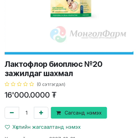
Лактофлор биоплюс №20
зажилдаг шахмал
(0 сэтгэгдэл)
16'000.0000
₮
Сагсанд нэмэх
Хүслийн жагсаалтанд нэмэх