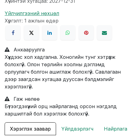
Хүчинтэй хугацаа: 2027-12-31
Үйлчилгээний нөхцөл
Хүргэлт: 1 ажлын өдөр
Анхааруулга
Хүүхдээс хол хадгална. Хоногийн тунг хэтрүүлж
болохгүй. Олон төрлийн хоолны дэглэмд
орлуулагч болгон ашиглаж болохгүй. Савлагаан
дээр заагдсан хугацаа дууссан бэлдмэлийг
хэрэглэхгүй.
Гаж нөлөө
Бүтээгдэхүүний орц найрлаганд орсон нэгдэлд
харшилтай бол хэрэглэж болохгүй.
Хэрэглэх заавар
Үйлдвэрлэгч
Найрлага