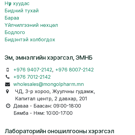
Нүүр хуудас
Бидний тухай
Бараа
Үйлчилгээний нөхцөл
Бодлого
Бидэнтэй холбогдох
Эм, эмнэлгийн хэрэгсэл, ЭМНБ
+976 9407-2142
,
+976 8007-2142
+976 7012-2142
wholesales@mongolpharm.mn
ЧД, 3-р хороо, Жуулчны гудамж,
Капитал центр, 2 давхар, 201
Даваа - Баасан: 09:00-18:00
Бямба - Ням: 10:00-17:00
Лабораторийн оношилгооны хэрэгсэл