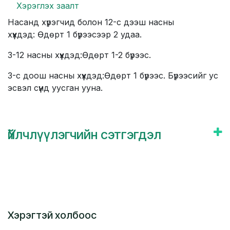
Хэрэглэх заалт
Насанд хүрэгчид болон 12-с дээш насны
хүүхдэд:
Ө
дөрт 1 бүрээсээр 2 удаа.
3-12 насны хү​үхдэд:Өдөрт 1-2 бүрээс.
3-с доош насны хүүхдэд:Өдөрт 1 бүрээс. Бүр​ээсийг ус
эсвэл сүүнд уусган ууна.
Үйлчлүүлэгчийн сэтгэгдэл
Хэрэгтэй холбоос