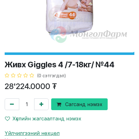
Живх Giggles 4 /7-18кг/ №44
(0 сэтгэгдэл)
28'224.0000
₮
Сагсанд нэмэх
Хүслийн жагсаалтанд нэмэх
Үйлчилгээний нөхцөл