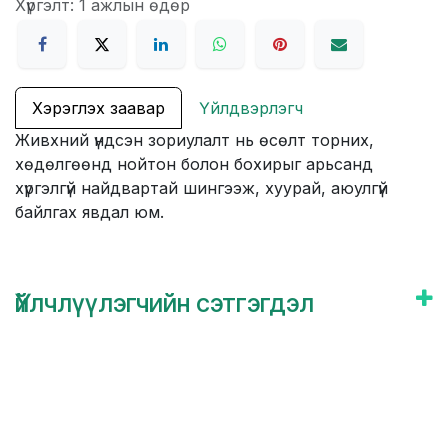
Хүргэлт: 1 ажлын өдөр
Хэрэглэх заавар
Үйлдвэрлэгч
Живхний үндсэн зориулалт нь өсөлт торних,
хөдөлгөөнд нойтон болон бохирыг арьсанд
хүргэлгүй найдвартай шингээж, хуурай, аюулгүй
байлгах явдал юм.
Үйлчлүүлэгчийн сэтгэгдэл