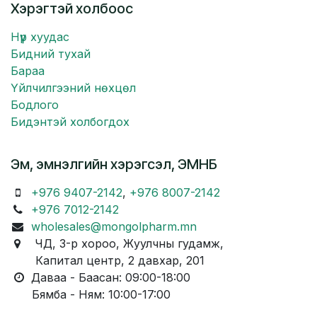
Хэрэгтэй холбоос
Нүүр хуудас
Бидний тухай
Бараа
Үйлчилгээний нөхцөл
Бодлого
Бидэнтэй холбогдох
Эм, эмнэлгийн хэрэгсэл, ЭМНБ
+976 9407-2142
,
+976 8007-2142
+976 7012-2142
wholesales@mongolpharm.mn
ЧД, 3-р хороо, Жуулчны гудамж,
Капитал центр, 2 давхар, 201
Даваа - Баасан: 09:00-18:00
Бямба - Ням: 10:00-17:00