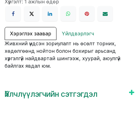
Хүргэлт: 1 ажлын өдөр
Хэрэглэх заавар
Үйлдвэрлэгч
Живхний үндсэн зориулалт нь өсөлт торних,
хөдөлгөөнд нойтон болон бохирыг арьсанд
хүргэлгүй найдвартай шингээж, хуурай, аюулгүй
байлгах явдал юм.
Үйлчлүүлэгчийн сэтгэгдэл