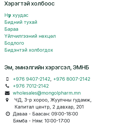
Хэрэгтэй холбоос
Нүүр хуудас
Бидний тухай
Бараа
Үйлчилгээний нөхцөл
Бодлого
Бидэнтэй холбогдох
Эм, эмнэлгийн хэрэгсэл, ЭМНБ
+976 9407-2142
,
+976 8007-2142
+976 7012-2142
wholesales@mongolpharm.mn
ЧД, 3-р хороо, Жуулчны гудамж,
Капитал центр, 2 давхар, 201
Даваа - Баасан: 09:00-18:00
Бямба - Ням: 10:00-17:00