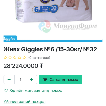
Живх Giggles №6 /15-30кг/ №32
(0 сэтгэгдэл)
28'224.0000
₮
Сагсанд нэмэх
Хүслийн жагсаалтанд нэмэх
Үйлчилгээний нөхцөл