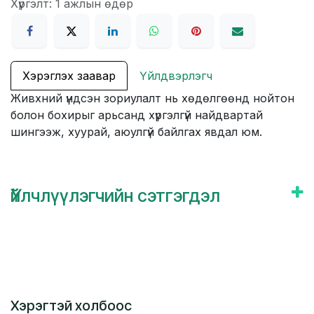
Хүргэлт: 1 ажлын өдөр
Хэрэглэх заавар
Үйлдвэрлэгч
Живхний үндсэн зориулалт нь хөдөлгөөнд нойтон
болон бохирыг арьсанд хүргэлгүй найдвартай
шингээж, хуурай, аюулгүй байлгах явдал юм.
Үйлчлүүлэгчийн сэтгэгдэл
Хэрэгтэй холбоос