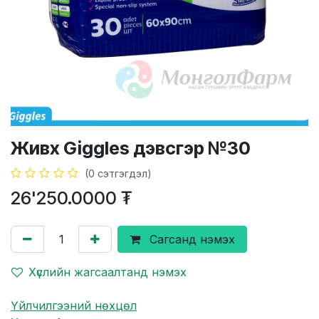
Живх Giggles дэвсгэр №30
(0 сэтгэгдэл)
26'250.0000
₮
Сагсанд нэмэх
Хүслийн жагсаалтанд нэмэх
Үйлчилгээний нөхцөл