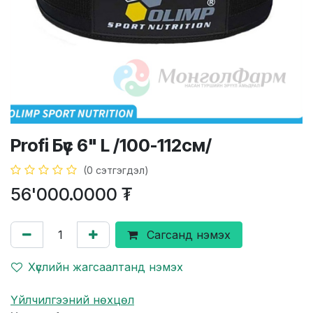
Profi Бүс 6" L /100-112см/
(0 сэтгэгдэл)
56'000.0000
₮
Сагсанд нэмэх
Хүслийн жагсаалтанд нэмэх
Үйлчилгээний нөхцөл