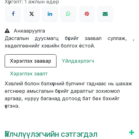
Хүргэлт: 1 ажлын өдөр
Анхааруулга
Дасгалын дуусмагц бүсийг заавал суллаж, ,
хөдөлгөөнийг хэвийн болгох ёстой.
Хэрэглэх заавар
Үйлдвэрлэгч
Хэрэглэх заалт
Хэвлий болон бэлхүүсний булчинг гаднаас нь шахаж
өгснөөр амьсгалын бүсийг даралтыг зохиомол
аргаар, нуруу баганад дотоод бат бөх бэхийг
үүсгэнэ.
Үйлчлүүлэгчийн сэтгэгдэл