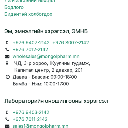
Үйлчилгээний нөхцөл
Бодлого
Бидэнтэй холбогдох
Эм, эмнэлгийн хэрэгсэл, ЭМНБ
+976 9407-2142
,
+976 8007-2142
+976 7012-2142
wholesales@mongolpharm.mn
ЧД, 3-р хороо, Жуулчны гудамж,
Капитал центр, 2 давхар, 201
Даваа - Баасан: 09:00-18:00
Бямба - Ням: 10:00-17:00
Лабораторийн оношилгооны хэрэгсэл
+976 9403-2142
+976 7011-2142
sales1@mongolpharm.mn