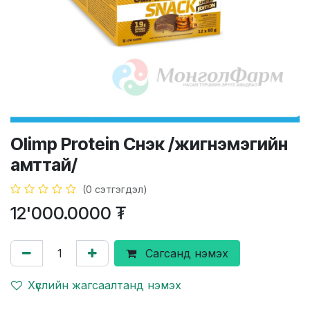
Olimp Protein Снэк /жигнэмэгийн
амттай/
(0 сэтгэгдэл)
12'000.0000
₮
Сагсанд нэмэх
Хүслийн жагсаалтанд нэмэх