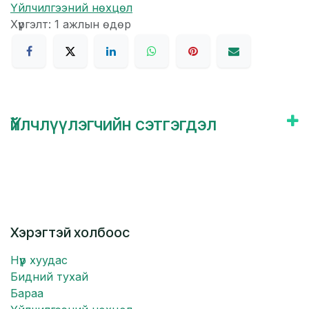
Үйлчилгээний нөхцөл
Хүргэлт: 1 ажлын өдөр
Үйлчлүүлэгчийн сэтгэгдэл
Хэрэгтэй холбоос
Нүүр хуудас
Бидний тухай
Бараа