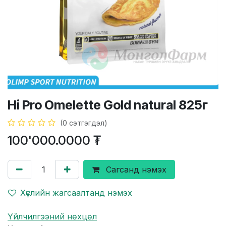
Hi Pro Omelette Gold natural 825г
(0 сэтгэгдэл)
100'000.0000
₮
Сагсанд нэмэх
Хүслийн жагсаалтанд нэмэх
Үйлчилгээний нөхцөл