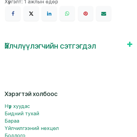
Хүргэлт: 1 ажлын өдөр
Үйлчлүүлэгчийн сэтгэгдэл
Хэрэгтэй холбоос
Нүүр хуудас
Бидний тухай
Бараа
Үйлчилгээний нөхцөл
Бодлого