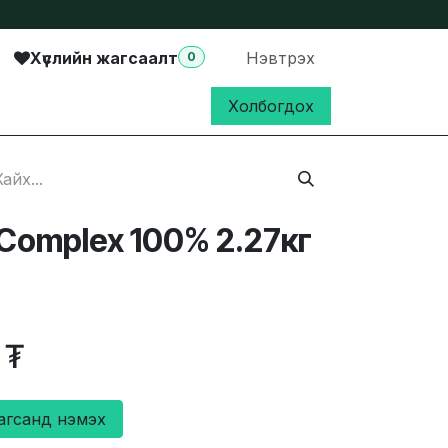
Хүслийн жагсаалт
Нэвтрэх
0
Холбогдох
 Complex 100% 2.27кг
₮
агсанд нэмэх