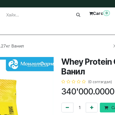
Сагс
0
лга
Тусламж
Бидэнтэй холбогдох
.27кг Ванил
Whey Protein
Ванил
(0 сэтгэгдэл)
340'000.0000
С