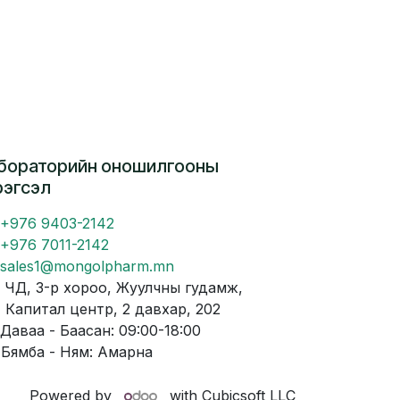
бораторийн оношилгооны
рэгсэл
+976 9403-2142
+976 7011-2142
sales1@mongolpharm.mn
Д, 3-р хороо, Жуулчны гудамж,
питал центр, 2 давхар, 202
аваа - Баасан: 09:00-18:00
мба - Ням: Амарна
Powered by
with Cubicsoft LLC