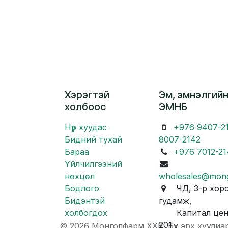
Хэрэгтэй
Эм, эмнэлгийн
холбоос
ЭМНБ
Нүүр хуудас
+976 9407-2
Бидний тухай
8007-2142
Бараа
+976 7012-21
Үйлчилгээний
нөхцөл
wholesales@mon
Бодлого
ЧД, 3-р хоро
Бидэнтэй
гудамж,
холбогдох
Капитал центр
201
© 2026 Монголфарм ХХК. Бүх эрх хуулиа