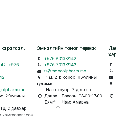
 хэрэгсэл,
Эмнэлгийн тоног төхөөрөмж
Ла
хэ
+976 8013-2142
142
,
+976
+976 7013-2142
ts@mongolpharm.mn
42
ЧД, 2-р хороо, Жуулчны
гудамж,
Ч
golpharm.mn
Назо тауэр, 7 давхар
Ка
о, Жуулчны
Даваа - Баасан: 08:00-17:00
Д
Бямба - Ням: Амарна
Бя
, 2 давхар,
р хамгаалагдсан.