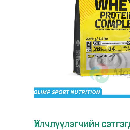
Үйлчлүүлэгчийн сэтгэ