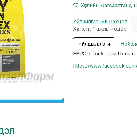
Хүслийн жагсаалтанд 
Үйлчилгээний нөхцөл
Хүргэлт: 1 ажлын өдөр
Үйлдвэрлэгч
Найрл
ЕВРОП холбооны Польш
https://www.facebook.c
гдэл