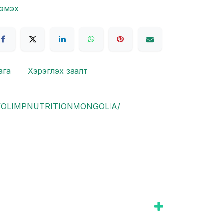
нэмэх
ага
Хэрэглэх заалт
om/OLIMPNUTRITIONMONGOLIA/