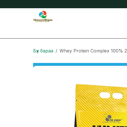
Skip to Content
Бидний тухай
Нийтлэл
Онлайн захиа
Бүх бараа
Whey Protein Complex 100% 2