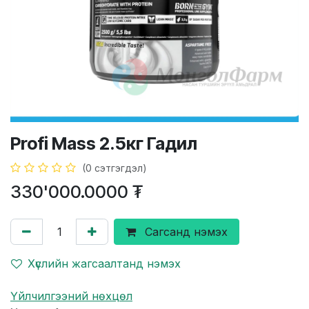
Profi Mass 2.5кг Гадил
(0 сэтгэгдэл)
330'000.0000
₮
Сагсанд нэмэх
Хүслийн жагсаалтанд нэмэх
Үйлчилгээний нөхцөл