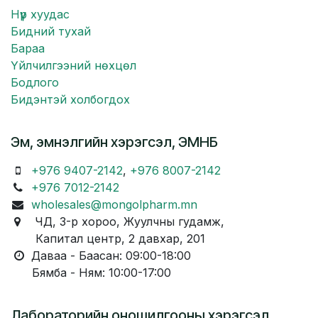
Нүүр хуудас
Бидний тухай
Бараа
Үйлчилгээний нөхцөл
Бодлого
Бидэнтэй холбогдох
Эм, эмнэлгийн хэрэгсэл, ЭМНБ
+976 9407-2142
,
+976 8007-2142
+976 7012-2142
wholesales@mongolpharm.mn
ЧД, 3-р хороо, Жуулчны гудамж,
Капитал центр, 2 давхар, 201
Даваа - Баасан: 09:00-18:00
Бямба - Ням: 10:00-17:00
Лабораторийн оношилгооны хэрэгсэл