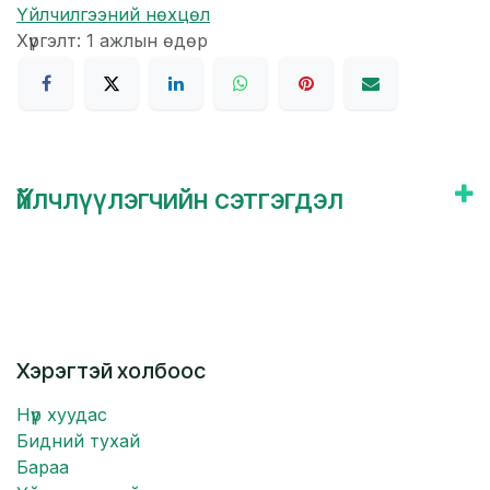
Үйлчилгээний нөхцөл
Хүргэлт: 1 ажлын өдөр
Үйлчлүүлэгчийн сэтгэгдэл
Хэрэгтэй холбоос
Нүүр хуудас
Бидний тухай
Бараа