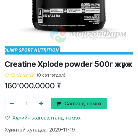
Creatine Xplode powder 500г жүрж
(0 сэтгэгдэл)
160'000.0000
₮
Сагсанд нэмэх
Хүслийн жагсаалтанд нэмэх
Хүчинтэй хугацаа: 2029-11-19