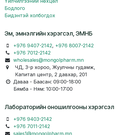
Үйлчилгээний нөхцөл
Бодлого
Бидэнтэй холбогдох
Эм, эмнэлгийн хэрэгсэл, ЭМНБ
+976 9407-2142
,
+976 8007-2142
+976 7012-2142
wholesales@mongolpharm.mn
ЧД, 3-р хороо, Жуулчны гудамж,
Капитал центр, 2 давхар, 201
Даваа - Баасан: 09:00-18:00
Бямба - Ням: 10:00-17:00
Лабораторийн оношилгооны хэрэгсэл
+976 9403-2142
+976 7011-2142
sales1@mongolpharm.mn