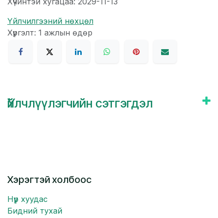
Хүчинтэй хугацаа: 2029-11-13
Үйлчилгээний нөхцөл
Хүргэлт: 1 ажлын өдөр
Үйлчлүүлэгчийн сэтгэгдэл
Хэрэгтэй холбоос
Нүүр хуудас
Бидний тухай