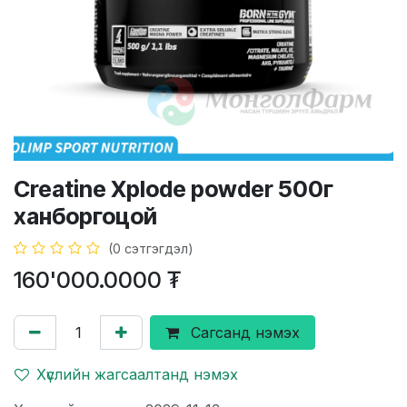
Creatine Xplode powder 500г
ханборгоцой
(0 сэтгэгдэл)
160'000.0000
₮
Сагсанд нэмэх
Хүслийн жагсаалтанд нэмэх