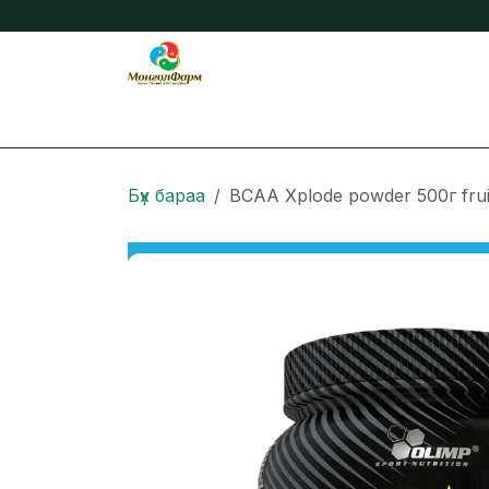
Skip to Content
Бидний тухай
Нийтлэл
Онлайн захиа
Бүх бараа
BCAA Xplode powder 500г fru