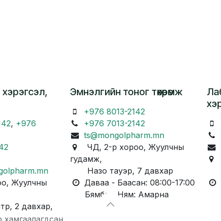
 хэрэгсэл,
Эмнэлгийн тоног төхөөрөмж
Ла
хэ
+976 8013-2142
142
,
+976
+976 7013-2142
ts@mongolpharm.mn
42
ЧД, 2-р хороо, Жуулчны
гудамж,
Ч
golpharm.mn
Назо тауэр, 7 давхар
Ка
о, Жуулчны
Даваа - Баасан: 08:00-17:00
Д
Бямба - Ням: Амарна
Бя
, 2 давхар,
р хамгаалагдсан.