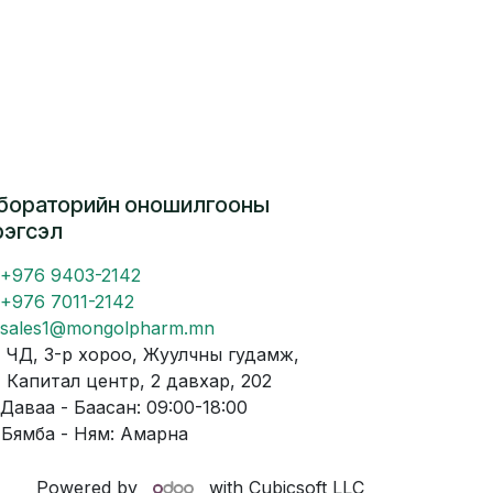
бораторийн оношилгооны
рэгсэл
+976 9403-2142
+976 7011-2142
sales1@mongolpharm.mn
Д, 3-р хороо, Жуулчны гудамж,
питал центр, 2 давхар, 202
аваа - Баасан: 09:00-18:00
мба - Ням: Амарна
Powered by
with Cubicsoft LLC