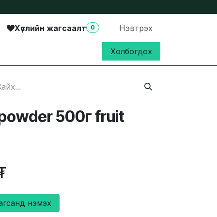
Хүслийн жагсаалт
Нэвтрэх
0
Холбогдох
owder 500г fruit
₮
агсанд нэмэх