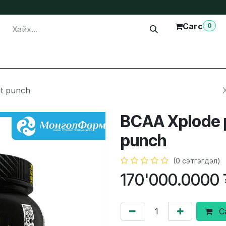
Сагс
0
лга
Тусламж
Бидэнтэй холбогдох
it punch
BCAA Xplode p
punch
(0 сэтгэгдэл)
170'000.0000
С