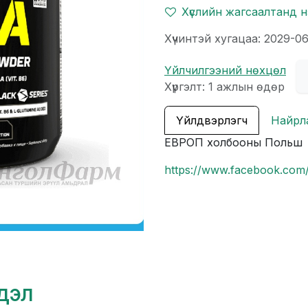
Хүслийн жагсаалтанд 
Хүчинтэй хугацаа: 2029-06
Үйлчилгээний нөхцөл
Хүргэлт: 1 ажлын өдөр
Үйлдвэрлэгч
Найрл
ЕВРОП холбооны Польш
https://www.facebook.c
гдэл