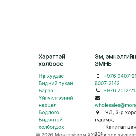
Хэрэгтэй
Эм, эмнэлгийн
холбоос
ЭМНБ
Нүүр хуудас
+976 9407-2
Бидний тухай
8007-2142
Бараа
+976 7012-21
Үйлчилгээний
нөхцөл
wholesales@mon
Бодлого
ЧД, 3-р хоро
Бидэнтэй
гудамж,
холбогдох
Капитал центр
201
© 2026 Монголфарм ХХК. Бүх эрх хуулиа