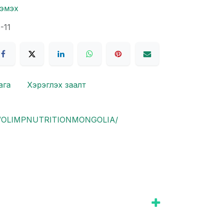
нэмэх
-11
ага
Хэрэглэх заалт
om/OLIMPNUTRITIONMONGOLIA/