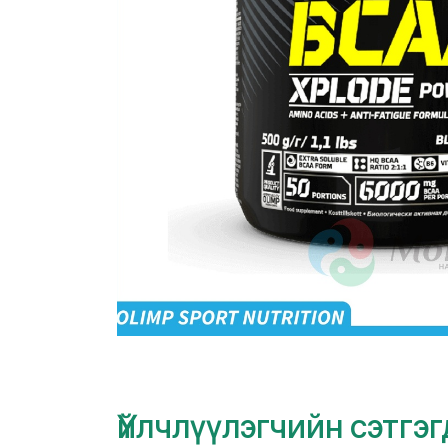
Үйлчлүүлэгчийн сэтгэ