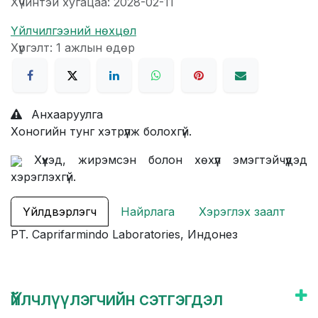
Хүчинтэй хугацаа: 2028-02-11
Үйлчилгээний нөхцөл
Хүргэлт: 1 ажлын өдөр
Анхааруулга
Хоногийн тунг хэтрүүлж болохгүй.
Хүүхэд, жирэмсэн болон хөхүүл эмэгтэйчүүдэд
хэрэглэхгүй.
Үйлдвэрлэгч
Найрлага
Хэрэглэх заалт
PT. Caprifarmindo Laboratories, Индонез
Үйлчлүүлэгчийн сэтгэгдэл