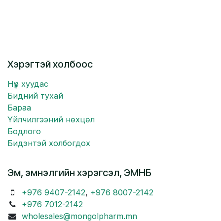
Хэрэгтэй холбоос
Нүүр хуудас
Бидний тухай
Бараа
Үйлчилгээний нөхцөл
Бодлого
Бидэнтэй холбогдох
Эм, эмнэлгийн хэрэгсэл, ЭМНБ
+976 9407-2142
,
+976 8007-2142
+976 7012-2142
wholesales@mongolpharm.mn