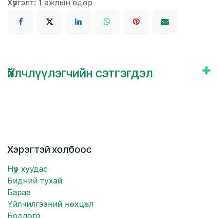
Хүргэлт: 1 ажлын өдөр
Үйлчлүүлэгчийн сэтгэгдэл
Хэрэгтэй холбоос
Нүүр хуудас
Бидний тухай
Бараа
Үйлчилгээний нөхцөл
Бодлого