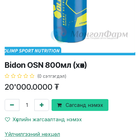
Bidon OSN 800мл (хөх)
(0 сэтгэгдэл)
20'000.0000
₮
Сагсанд нэмэх
Хүслийн жагсаалтанд нэмэх
Үйлчилгээний нөхцөл