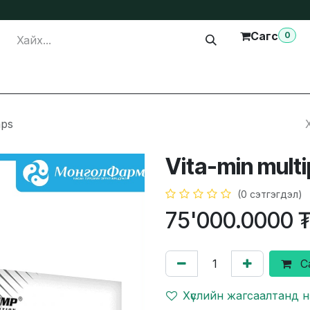
Сагс
0
лга
Тусламж
Бидэнтэй холбогдох
aps
Vita-min mult
(0 сэтгэгдэл)
75'000.0000
С
Хүслийн жагсаалтанд 