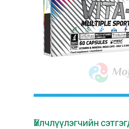
Үйлчлүүлэгчийн сэтгэ