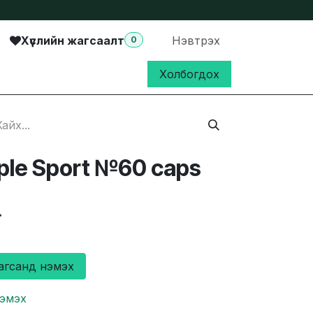
Хүслийн жагсаалт
Нэвтрэх
0
Холбогдох
iple Sport №60 caps
₮
агсанд нэмэх
нэмэх