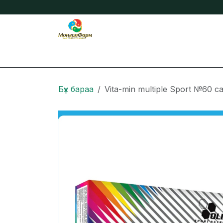
Skip to Content
Бидний тухай
Нийтлэл
Онлайн захиа
Бүх бараа
Vita-min multiple Sport №60 c