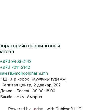
бораторийн оношилгооны
рэгсэл
+976 9403-2142
+976 7011-2142
sales1@mongolpharm.mn
Д, 3-р хороо, Жуулчны гудамж,
питал центр, 2 давхар, 202
аваа - Баасан: 09:00-18:00
мба - Ням: Амарна
Powered by
with Cubicsoft LLC