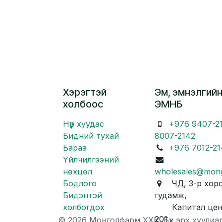
Хэрэгтэй
Эм, эмнэлгийн
холбоос
ЭМНБ
Нүүр хуудас
+976 9407-2
Бидний тухай
8007-2142
Бараа
+976 7012-21
Үйлчилгээний
нөхцөл
wholesales@mon
Бодлого
ЧД, 3-р хоро
Бидэнтэй
гудамж,
холбогдох
Капитал центр
201
© 2026 Монголфарм ХХК. Бүх эрх хуулиа