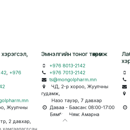
 хэрэгсэл,
Эмнэлгийн тоног төхөөрөмж
Ла
хэ
+976 8013-2142
142
,
+976
+976 7013-2142
ts@mongolpharm.mn
42
ЧД, 2-р хороо, Жуулчны
гудамж,
Ч
golpharm.mn
Назо тауэр, 7 давхар
Ка
о, Жуулчны
Даваа - Баасан: 08:00-17:00
Д
Бямба - Ням: Амарна
Бя
, 2 давхар,
р хамгаалагдсан.