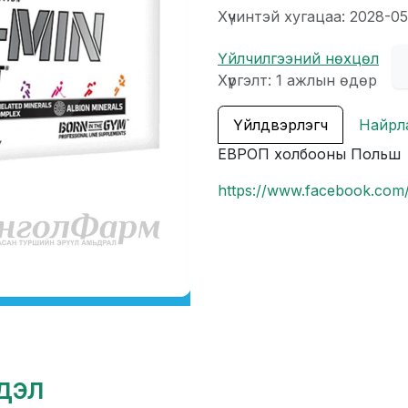
Хүчинтэй хугацаа: 2028-05
Үйлчилгээний нөхцөл
Хүргэлт: 1 ажлын өдөр
Үйлдвэрлэгч
Найрл
ЕВРОП холбооны Польш
https://www.facebook.c
гдэл