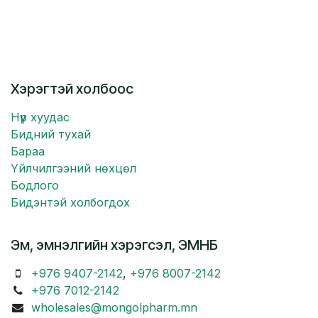
Хэрэгтэй холбоос
Нүүр хуудас
Бидний тухай
Бараа
Үйлчилгээний нөхцөл
Бодлого
Бидэнтэй холбогдох
Эм, эмнэлгийн хэрэгсэл, ЭМНБ
+976 9407-2142
,
+976 8007-2142
+976 7012-2142
wholesales@mongolpharm.mn