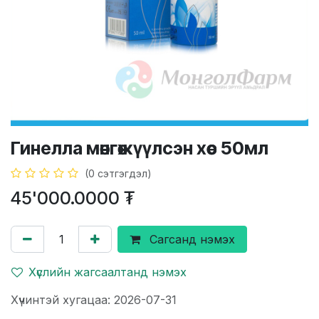
Гинелла мөнгөжүүлсэн хөөс 50мл
(0 сэтгэгдэл)
45'000.0000
₮
Сагсанд нэмэх
Хүслийн жагсаалтанд нэмэх
Хүчинтэй хугацаа: 2026-07-31