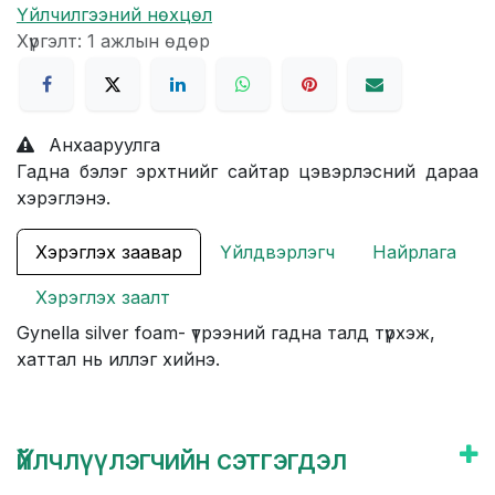
Үйлчилгээний нөхцөл
Хүргэлт: 1 ажлын өдөр
Анхааруулга
Гадна бэлэг эрхтнийг сайтар цэвэрлэсний дараа
хэрэглэнэ.
Хэрэглэх заавар
Үйлдвэрлэгч
Найрлага
Хэрэглэх заалт
Gynella silver foam- үтрээний гадна талд түрхэж,
хаттал нь иллэг хийнэ.
Үйлчлүүлэгчийн сэтгэгдэл