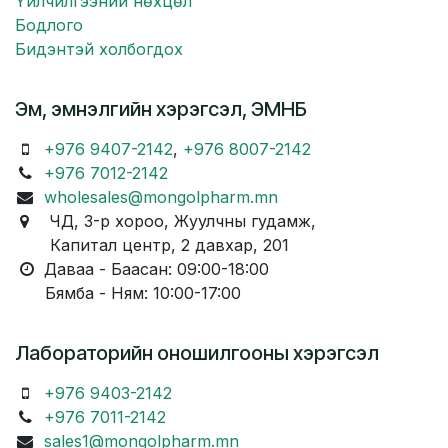
Үйлчилгээний нөхцөл
Бодлого
Бидэнтэй холбогдох
Эм, эмнэлгийн хэрэгсэл, ЭМНБ
+976 9407-2142
,
+976 8007-2142
+976 7012-2142
wholesales@mongolpharm.mn
ЧД, 3-р хороо, Жуулчны гудамж,
Капитал центр, 2 давхар, 201
Даваа - Баасан: 09:00-18:00
Бямба - Ням: 10:00-17:00
Лабораторийн оношилгооны хэрэгсэл
+976 9403-2142
+976 7011-2142
sales1@mongolpharm.mn