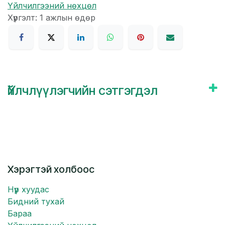
Үйлчилгээний нөхцөл
Хүргэлт: 1 ажлын өдөр
Үйлчлүүлэгчийн сэтгэгдэл
Хэрэгтэй холбоос
Нүүр хуудас
Бидний тухай
Бараа