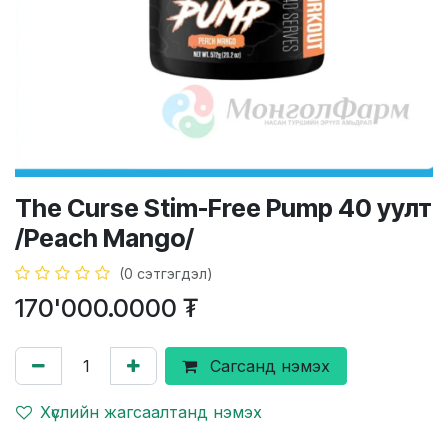
The Curse Stim-Free Pump 40 уулт
/Peach Mango/
(0 сэтгэгдэл)
170'000.0000
₮
Сагсанд нэмэх
Хүслийн жагсаалтанд нэмэх