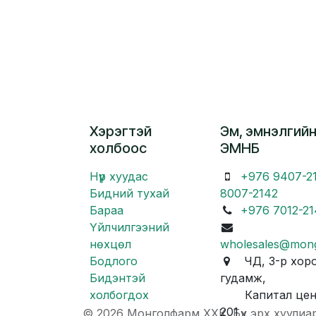
Хэрэгтэй
Эм, эмнэлгийн
холбоос
ЭМНБ
Нүүр хуудас
+976 9407-2
Бидний тухай
8007-2142
Бараа
+976 7012-21
Үйлчилгээний
нөхцөл
wholesales@mon
Бодлого
ЧД, 3-р хоро
Бидэнтэй
гудамж,
холбогдох
Капитал центр
201
© 2026 Монголфарм ХХК. Бүх эрх хуулиа