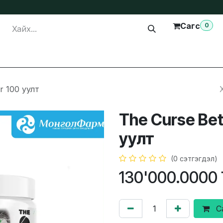
Сагс
0
лга
Тусламж
Бидэнтэй холбогдох
r 100 уулт
The Curse Bet
уулт
(0 сэтгэгдэл)
130'000.0000
С