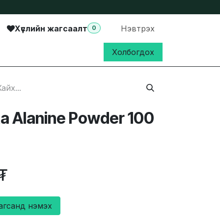
Хүслийн жагсаалт
Нэвтрэх
0
Холбогдох
a Alanine Powder 100
₮
агсанд нэмэх