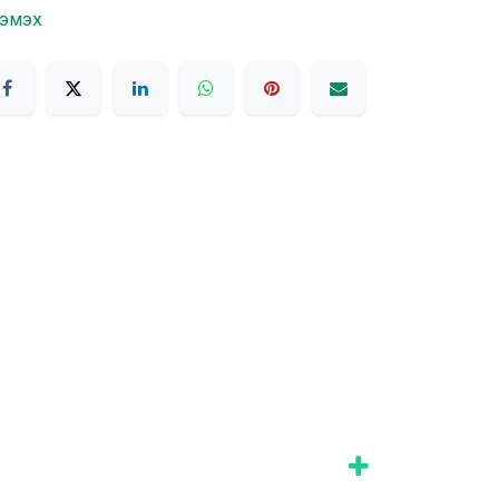
нэмэх