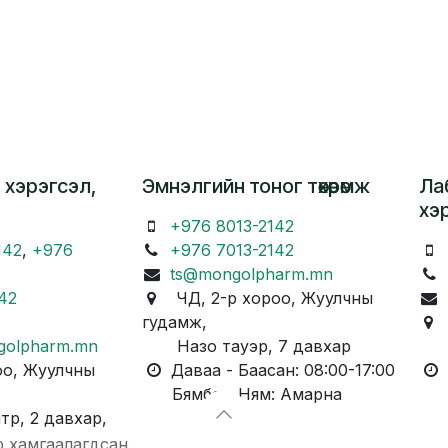
 хэрэгсэл,
Эмнэлгийн тоног төхөөрөмж
Ла
хэ
+976 8013-2142
142
,
+976
+976 7013-2142
ts@mongolpharm.mn
42
ЧД, 2-р хороо, Жуулчны
гудамж,
Ч
golpharm.mn
Назо тауэр, 7 давхар
Ка
о, Жуулчны
Даваа - Баасан: 08:00-17:00
Д
Бямба - Ням: Амарна
Бя
, 2 давхар,
р хамгаалагдсан.