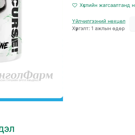
Хүслийн жагсаалтанд 
Үйлчилгээний нөхцөл
Хүргэлт: 1 ажлын өдөр
гдэл