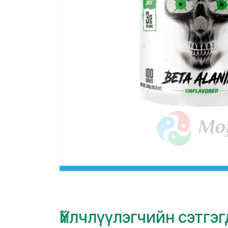
Үйлчлүүлэгчийн сэтгэ