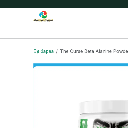
Skip to Content
Бидний тухай
Нийтлэл
Онлайн захиа
Бүх бараа
The Curse Beta Alanine Powde