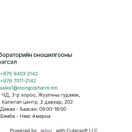
бораторийн оношилгооны
рэгсэл
+976 9403-2142
+976 7011-2142
sales1@mongolpharm.mn
Д, 3-р хороо, Жуулчны гудамж,
питал центр, 2 давхар, 202
аваа - Баасан: 09:00-18:00
мба - Ням: Амарна
Powered by
with Cubicsoft LLC