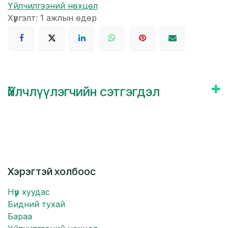
Үйлчилгээний нөхцөл
Хүргэлт: 1 ажлын өдөр
Үйлчлүүлэгчийн сэтгэгдэл
Хэрэгтэй холбоос
Нүүр хуудас
Бидний тухай
Бараа