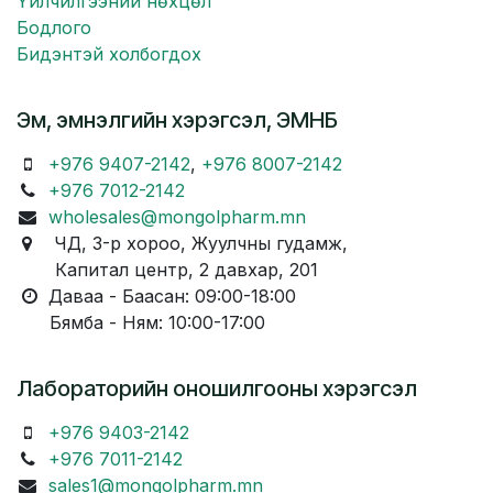
Үйлчилгээний нөхцөл
Бодлого
Бидэнтэй холбогдох
Эм, эмнэлгийн хэрэгсэл, ЭМНБ
+976 9407-2142
,
+976 8007-2142
+976 7012-2142
wholesales@mongolpharm.mn
ЧД, 3-р хороо, Жуулчны гудамж,
Капитал центр, 2 давхар, 201
Даваа - Баасан: 09:00-18:00
Бямба - Ням: 10:00-17:00
Лабораторийн оношилгооны хэрэгсэл
+976 9403-2142
+976 7011-2142
sales1@mongolpharm.mn