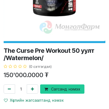
The Curse Pre Workout 50 уулт
/Watermelon/
(0 сэтгэгдэл)
150'000.0000
₮
Сагсанд нэмэх
Хүслийн жагсаалтанд нэмэх