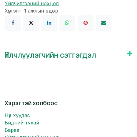
Үйлчилгээний нөхцөл
Хүргэлт: 1 ажлын өдөр
Үйлчлүүлэгчийн сэтгэгдэл
Хэрэгтэй холбоос
Нүүр хуудас
Бидний тухай
Бараа