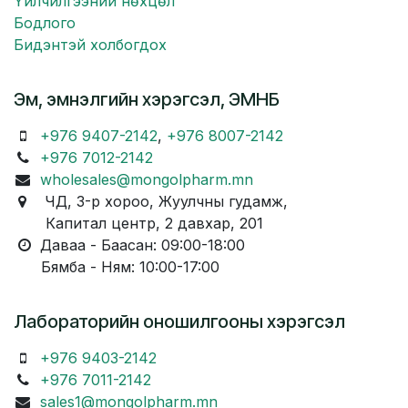
Үйлчилгээний нөхцөл
Бодлого
Бидэнтэй холбогдох
Эм, эмнэлгийн хэрэгсэл, ЭМНБ
+976 9407-2142
,
+976 8007-2142
+976 7012-2142
wholesales@mongolpharm.mn
ЧД, 3-р хороо, Жуулчны гудамж,
Капитал центр, 2 давхар, 201
Даваа - Баасан: 09:00-18:00
Бямба - Ням: 10:00-17:00
Лабораторийн оношилгооны хэрэгсэл
+976 9403-2142
+976 7011-2142
sales1@mongolpharm.mn