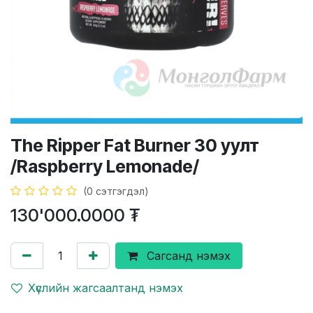
The Ripper Fat Burner 30 уулт
/Raspberry Lemonade/
(0 сэтгэгдэл)
130'000.0000
₮
Сагсанд нэмэх
Хүслийн жагсаалтанд нэмэх