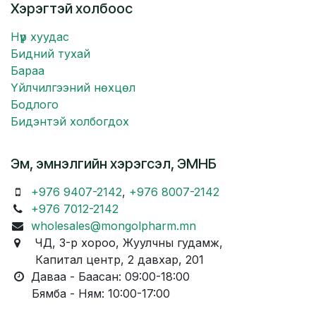
Хэрэгтэй холбоос
Нүүр хуудас
Бидний тухай
Бараа
Үйлчилгээний нөхцөл
Бодлого
Бидэнтэй холбогдох
Эм, эмнэлгийн хэрэгсэл, ЭМНБ
+976 9407-2142
,
+976 8007-2142
+976 7012-2142
wholesales@mongolpharm.mn
ЧД, 3-р хороо, Жуулчны гудамж,
Капитал центр, 2 давхар, 201
Даваа - Баасан: 09:00-18:00
Бямба - Ням: 10:00-17:00