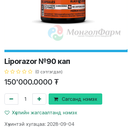
Liporazor №90 кап
(0 сэтгэгдэл)
150'000.0000
₮
Сагсанд нэмэх
Хүслийн жагсаалтанд нэмэх
Хүчинтэй хугацаа: 2028-09-04